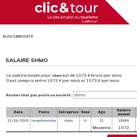
BLOG CANDIDATS
SALAIRE SHMO
Le salaire moyen pour
est de 1572 € bruts par mois.
shmo
Il est compris entre 1572 € par mois et 1572 € par mois.
Rechercher par poste ou société :
Salaire
Date
Poste
Entreprise
Sexe
Age
annuel
12/06/2020
receptionniste
shmo
H
31
18864
Moyenne
1572