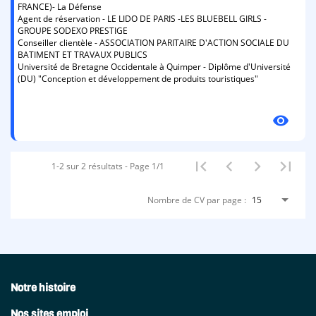
FRANCE)- La Défense
Agent de réservation - LE LIDO DE PARIS -LES BLUEBELL GIRLS -
GROUPE SODEXO PRESTIGE
Conseiller clientèle - ASSOCIATION PARITAIRE D'ACTION SOCIALE DU
BATIMENT ET TRAVAUX PUBLICS
Université de Bretagne Occidentale à Quimper - Diplôme d'Université
(DU) "Conception et développement de produits touristiques"
visibility
1-2 sur 2 résultats - Page 1/1
Nombre de CV par page :
15
Notre histoire
Nos sites emploi