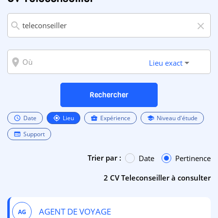
search
close
room
Lieu exact
Rechercher
Date
Lieu
Expérience
Niveau d'étude
schedule
my_location
business_center
school
Support
web
Trier par :
Date
Pertinence
2 CV Teleconseiller à consulter
AGENT DE VOYAGE
AG