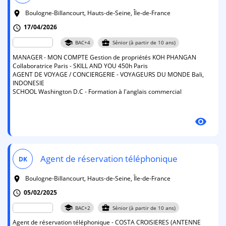
Boulogne-Billancourt, Hauts-de-Seine, Île-de-France
room
17/04/2026
schedule
school
business_center
BAC+4
Sénior (à partir de 10 ans)
MANAGER - MON COMPTE Gestion de propriétés KOH PHANGAN
Collaboratrice Paris - SKILL AND YOU 450h Paris
AGENT DE VOYAGE / CONCIERGERIE - VOYAGEURS DU MONDE Bali,
INDONESIE
SCHOOL Washington D.C - Formation à l'anglais commercial
visibility
Agent de réservation téléphonique
DK
Boulogne-Billancourt, Hauts-de-Seine, Île-de-France
room
05/02/2025
schedule
school
business_center
BAC+2
Sénior (à partir de 10 ans)
Agent de réservation téléphonique - COSTA CROISIERES (ANTENNE