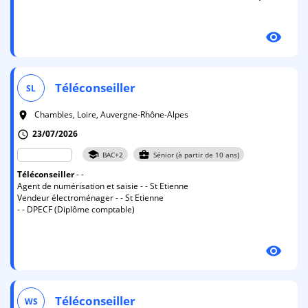
visibility
Téléconseiller
SL
Chambles, Loire, Auvergne-Rhône-Alpes
room
23/07/2026
schedule
school
business_center
BAC+2
Sénior (à partir de 10 ans)
Téléconseiller
- -
Agent de numérisation et saisie - - St Etienne
Vendeur électroménager - - St Etienne
- - DPECF (Diplôme comptable)
visibility
Téléconseiller
WS