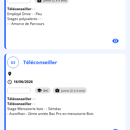
business_center
Junior (2 à 4 ans)
Téléconseiller
- -
Employé Drive - - Pau
Stages polyvalents - -
- - Amorce de Parcours
visibility
Téléconseiller
GS
room
16/06/2026
schedule
school
business_center
BAC
Junior (2 à 4 ans)
Téléconseiller
- -
Téléconseiller
- -
Stage Menuiserie bois - - Séméac
- Aureilhan - 2ème année Bac Pro en menuiserie Bois