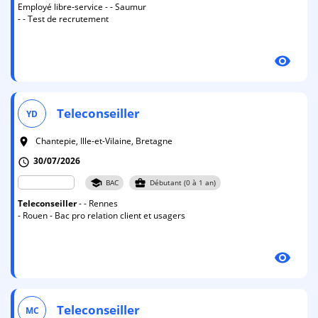
Employé libre-service - - Saumur
- - Test de recrutement
visibility
Teleconseiller
YD
Chantepie, Ille-et-Vilaine, Bretagne
room
30/07/2026
schedule
school
business_center
BAC
Débutant (0 à 1 an)
Teleconseiller
- - Rennes
- Rouen - Bac pro relation client et usagers
visibility
Teleconseiller
MC