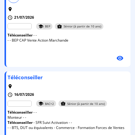
room
21/07/2026
schedule
school
business_center
BEP
Sénior (à partir de 10 ans)
Téléconseiller
- -
- - BEP CAP Vente Action Marchande
visibility
Téléconseiller
room
16/07/2026
schedule
school
business_center
BAC+2
Sénior (à partir de 10 ans)
Téléconseiller
- -
Monteur - -
Téléconseiller
- SFR Suivi Activation - -
- - BTS, DUT ou équivalents - Commerce - Formation Forces de Ventes