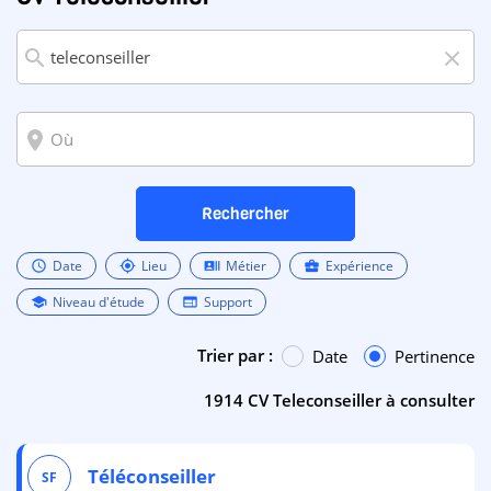
search
close
room
Rechercher
Date
Lieu
Métier
Expérience
schedule
my_location
recent_actors
business_center
Niveau d'étude
Support
school
web
Trier par :
Date
Pertinence
1914 CV Teleconseiller à consulter
Téléconseiller
SF