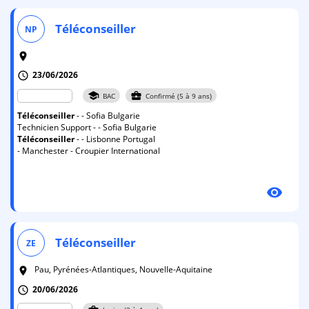
Téléconseiller
NP
room
23/06/2026
schedule
school
business_center
BAC
Confirmé (5 à 9 ans)
Téléconseiller
- - Sofia Bulgarie
Technicien Support - - Sofia Bulgarie
Téléconseiller
- - Lisbonne Portugal
- Manchester - Croupier International
visibility
Téléconseiller
ZE
Pau, Pyrénées-Atlantiques, Nouvelle-Aquitaine
room
20/06/2026
schedule