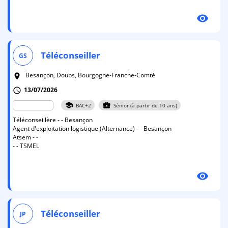
visibility
Téléconseiller
GS
Besançon, Doubs, Bourgogne-Franche-Comté
room
13/07/2026
schedule
school
business_center
BAC+2
Sénior (à partir de 10 ans)
Téléconseillère - - Besançon
Agent d'exploitation logistique (Alternance) - - Besançon
Atsem - -
- - TSMEL
visibility
Téléconseiller
JP