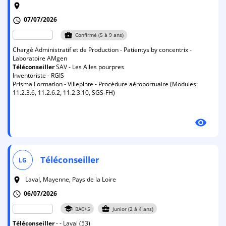
room
07/07/2026
schedule
business_center
Confirmé (5 à 9 ans)
Chargé Administratif et de Production - Patientys by concentrix -
Laboratoire AMgen
Téléconseiller
SAV - Les Ailes pourpres
Inventoriste - RGIS
Prisma Formation - Villepinte - Procédure aéroportuaire (Modules:
11.2.3.6, 11.2.6.2, 11.2.3.10, SGS-FH)
visibility
Téléconseiller
LG
Laval, Mayenne, Pays de la Loire
room
06/07/2026
schedule
school
business_center
BAC+5
Junior (2 à 4 ans)
Téléconseiller
- - Laval (53)