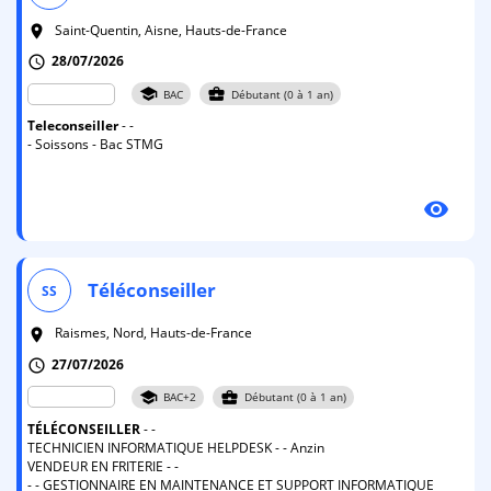
Saint-Quentin, Aisne, Hauts-de-France
room
28/07/2026
schedule
school
business_center
BAC
Débutant (0 à 1 an)
Teleconseiller
- -
- Soissons - Bac STMG
visibility
Téléconseiller
SS
Raismes, Nord, Hauts-de-France
room
27/07/2026
schedule
school
business_center
BAC+2
Débutant (0 à 1 an)
TÉLÉCONSEILLER
- -
TECHNICIEN INFORMATIQUE HELPDESK - - Anzin
VENDEUR EN FRITERIE - -
- - GESTIONNAIRE EN MAINTENANCE ET SUPPORT INFORMATIQUE