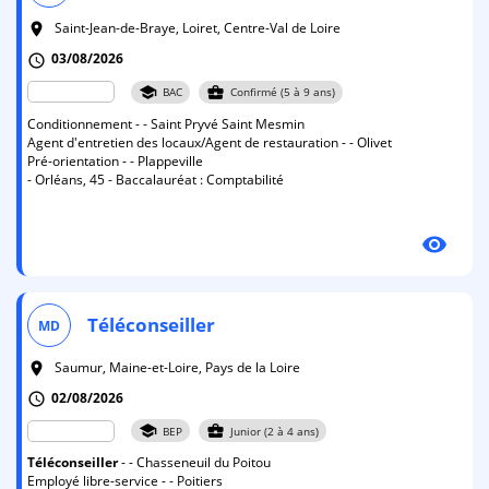
Saint-Jean-de-Braye, Loiret, Centre-Val de Loire
room
03/08/2026
schedule
school
business_center
BAC
Confirmé (5 à 9 ans)
Conditionnement - - Saint Pryvé Saint Mesmin
Agent d'entretien des locaux/Agent de restauration - - Olivet
Pré-orientation - - Plappeville
- Orléans, 45 - Baccalauréat : Comptabilité
visibility
Téléconseiller
MD
Saumur, Maine-et-Loire, Pays de la Loire
room
02/08/2026
schedule
school
business_center
BEP
Junior (2 à 4 ans)
Téléconseiller
- - Chasseneuil du Poitou
Employé libre-service - - Poitiers