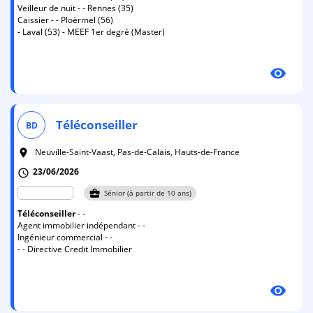
Veilleur de nuit - - Rennes (35)
Caissier - - Ploërmel (56)
- Laval (53) - MEEF 1er degré (Master)
visibility
Téléconseiller
BD
Neuville-Saint-Vaast, Pas-de-Calais, Hauts-de-France
room
23/06/2026
schedule
business_center
Sénior (à partir de 10 ans)
Téléconseiller
- -
Agent immobilier indépendant - -
Ingénieur commercial - -
- - Directive Credit Immobilier
visibility