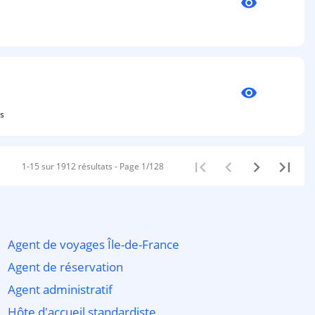
visibility
visibility
is
1-15 sur 1912 résultats - Page 1/128
Agent de voyages Île-de-France
Agent de réservation
Agent administratif
Hôte d'accueil standardiste