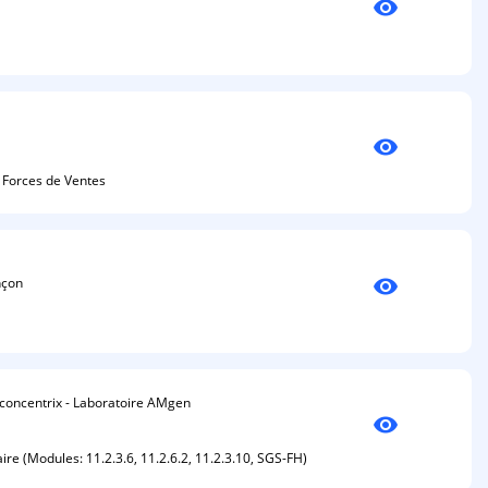
visibility
visibility
 Forces de Ventes
visibility
nçon
y concentrix - Laboratoire AMgen
visibility
ire (Modules: 11.2.3.6, 11.2.6.2, 11.2.3.10, SGS-FH)