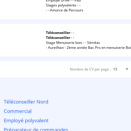
Employé Drive - - Pau
Stages polyvalents - -
- - Amorce de Parcours
Téléconseiller
- -
Téléconseiller
- -
Stage Menuiserie bois - - Séméac
- Aureilhan - 2ème année Bac Pro en menuiserie Bo
Nombre de CV par page :
15
Téléconseiller Nord
Commercial
Employé polyvalent
Préparateur de commandes