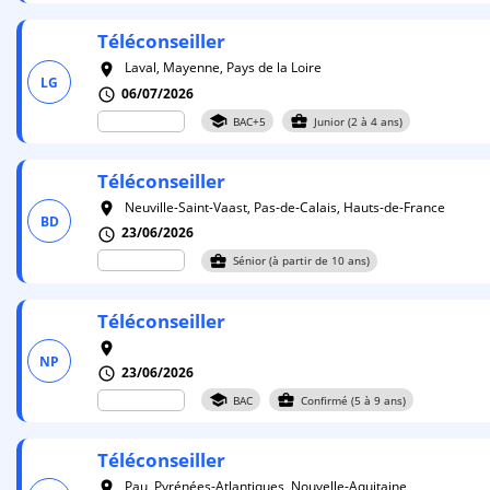
Téléconseiller
Laval, Mayenne, Pays de la Loire
room
LG
06/07/2026
schedule
school
business_center
BAC+5
Junior (2 à 4 ans)
Téléconseiller
Neuville-Saint-Vaast, Pas-de-Calais, Hauts-de-France
room
BD
23/06/2026
schedule
business_center
Sénior (à partir de 10 ans)
Téléconseiller
room
NP
23/06/2026
schedule
school
business_center
BAC
Confirmé (5 à 9 ans)
Téléconseiller
Pau, Pyrénées-Atlantiques, Nouvelle-Aquitaine
room