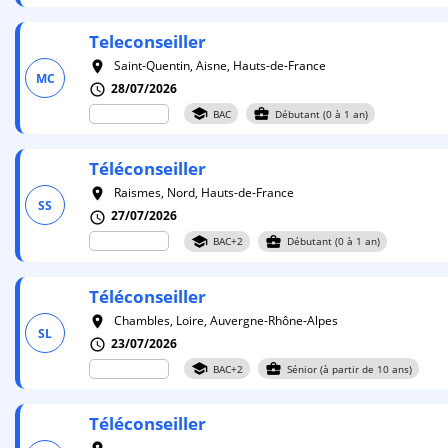
Teleconseiller
Saint-Quentin, Aisne, Hauts-de-France
room
MC
28/07/2026
schedule
school
business_center
BAC
Débutant (0 à 1 an)
Téléconseiller
Raismes, Nord, Hauts-de-France
room
SS
27/07/2026
schedule
school
business_center
BAC+2
Débutant (0 à 1 an)
Téléconseiller
Chambles, Loire, Auvergne-Rhône-Alpes
room
SL
23/07/2026
schedule
school
business_center
BAC+2
Sénior (à partir de 10 ans)
Téléconseiller