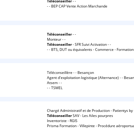
Téléconseiller
- -
- - BEP CAP Vente Action Marchande
Téléconseiller
- -
Monteur - -
Téléconseiller
- SFR Suivi Activation - -
- - BTS, DUT ou équivalents - Commerce - Formation
Téléconseillère - - Besançon
Agent d'exploitation logistique (Alternance) - - Besa
Atsem - -
- - TSMEL
Chargé Administratif et de Production - Patientys b
Téléconseiller
SAV - Les Ailes pourpres
Inventoriste - RGIS
Prisma Formation - Villepinte - Procédure aéroportua