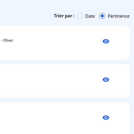
Trier par :
Date
Pertinence
visibility
- Olivet
visibility
visibility