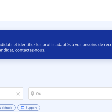
idats et identifiez les profils adaptés à vos besoins de re
ndidat, contactez-nous.
room
close
u d'étude
Support
web