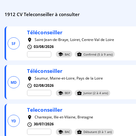
1912 CV Teleconseiller à consulter
Téléconseiller
Saint-Jean-de-Braye, Loiret, Centre-Val de Loire
room
SF
03/08/2026
schedule
school
business_center
BAC
Confirmé (5 à 9 ans)
Téléconseiller
Saumur, Maine-et-Loire, Pays de la Loire
room
MD
02/08/2026
schedule
school
business_center
BEP
Junior (2 à 4 ans)
Teleconseiller
Chantepie, Ille-et-Vilaine, Bretagne
room
YD
30/07/2026
schedule
school
business_center
BAC
Débutant (0 à 1 an)