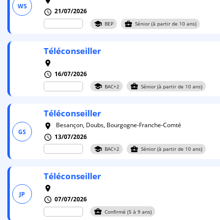
room
WS
21/07/2026
schedule
school
business_center
BEP
Sénior (à partir de 10 ans)
Téléconseiller
room
16/07/2026
schedule
school
business_center
BAC+2
Sénior (à partir de 10 ans)
Téléconseiller
Besançon, Doubs, Bourgogne-Franche-Comté
room
GS
13/07/2026
schedule
school
business_center
BAC+2
Sénior (à partir de 10 ans)
Téléconseiller
room
JP
07/07/2026
schedule
business_center
Confirmé (5 à 9 ans)