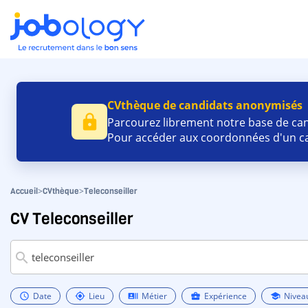
CVthèque de candidats anonymisés
lock
Parcourez librement notre base de cand
Pour accéder aux coordonnées d'un ca
>
>
Accueil
CVthèque
Teleconseiller
CV Teleconseiller
search
Date
Lieu
Métier
Expérience
Nivea
schedule
my_location
recent_actors
business_center
school