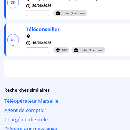
ZE
20/06/2026
schedule
business_center
Junior (2 à 4 ans)
Téléconseiller
room
GS
16/06/2026
schedule
school
business_center
BAC
Junior (2 à 4 ans)
Recherches similaires
Téléopérateur Marseille
Agent de comptoir
Chargé de clientèle
Préparateur magasinier