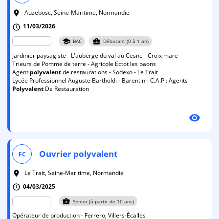
Auzebosc, Seine-Maritime, Normandie
room
11/03/2026
schedule
school
business_center
BAC
Débutant (0 à 1 an)
Jardinier paysagiste - L'auberge du val au Cesne - Croix mare
Trieurs de Pomme de terre - Agricole Ectot les baons
Agent
polyvalent
de restaurations - Sodexo - Le Trait
Lycée Professionnel Auguste Bartholdi - Barentin - C.A.P : Agents
Polyvalent
De Restauration
visibility
Ouvrier
polyvalent
FC
Le Trait, Seine-Maritime, Normandie
room
04/03/2025
schedule
business_center
Sénior (à partir de 10 ans)
Opérateur de production - Ferrero, Villers-Écalles