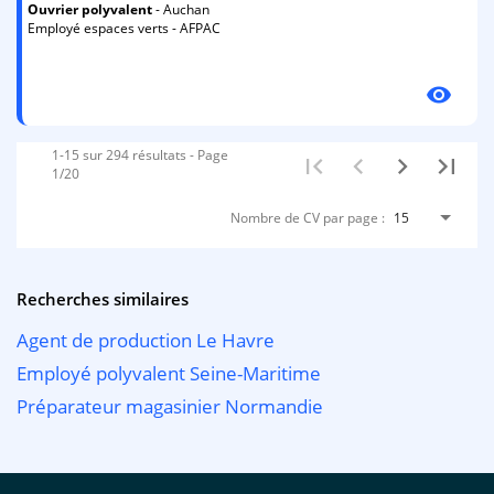
Ouvrier
polyvalent
- Auchan
Employé espaces verts - AFPAC
visibility
1-15 sur 294 résultats - Page
1/20
Nombre de CV par page :
15
Recherches similaires
Agent de production Le Havre
Employé polyvalent Seine-Maritime
Préparateur magasinier Normandie