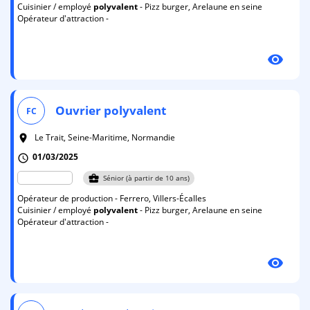
Cuisinier / employé
polyvalent
- Pizz burger, Arelaune en seine
Opérateur d'attraction -
visibility
Ouvrier
polyvalent
FC
Le Trait, Seine-Maritime, Normandie
room
01/03/2025
schedule
business_center
Sénior (à partir de 10 ans)
Opérateur de production - Ferrero, Villers-Écalles
Cuisinier / employé
polyvalent
- Pizz burger, Arelaune en seine
Opérateur d'attraction -
visibility