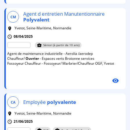
Agent d entretien Manutentionnaire
CM
Polyvalent
Yvetot, Seine-Maritime, Normandie
room
08/04/2025
schedule
business_center
Sénior (à partir de 10 ans)
Agent de maintenance industrielle - Aerolia /aerodep
Chauffeur/
Ouvrier
- Espaces verts Brotonne services
Fossoyeur Chauffeur - Fossoyeur/ Marbrier/Chauffeur OGF, Yvetot
visibility
Employée
polyvalente
CA
Yvetot, Seine-Maritime, Normandie
room
21/06/2025
schedule