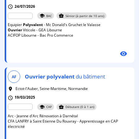
24/07/2026
schedule
school
business_center
BAC
Sénior (à partir de 10 ans)
Equipier
Polyvalent
- Mc Donald's Gruchet le Valasse
Ouvrier
Viticole - GEA Libourne
ACIFOP Libourne - Bac Pro Commerce
visibility
Ouvrier
polyvalent
du bâtiment
AF
Ectot-l'Auber, Seine-Maritime, Normandie
room
19/03/2025
schedule
school
business_center
CAP
Débutant (0 à 1 an)
Arc - Jeanne d'Arc Rénovation à Darnétal
CFA LANFRY à Saint Etienne Du Rouvray - Apprentissage en CAP
électricité