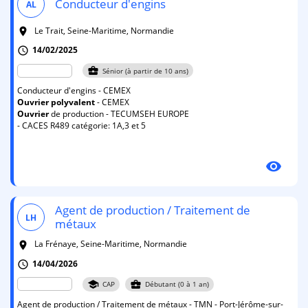
Conducteur d'engins
AL
Le Trait, Seine-Maritime, Normandie
room
14/02/2025
schedule
business_center
Sénior (à partir de 10 ans)
Conducteur d'engins - CEMEX
Ouvrier
polyvalent
- CEMEX
Ouvrier
de production - TECUMSEH EUROPE
- CACES R489 catégorie: 1A,3 et 5
visibility
Agent de production / Traitement de
LH
métaux
La Frénaye, Seine-Maritime, Normandie
room
14/04/2026
schedule
school
business_center
CAP
Débutant (0 à 1 an)
Agent de production / Traitement de métaux - TMN - Port-Jérôme-sur-