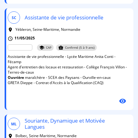
Assistante de vie professionnelle
SC
Yébleron, Seine-Maritime, Normandie
room
11/05/2025
schedule
school
business_center
CAP
Confirmé (5 à 9 ans)
Assistante de vie professionnelle - Lycée Maritime Anita Conti -
Fécamp
Agent d'entretien des locaux et restauration - Collège François Villon -
Terres-de-caux
Ouvrière
maraîchère - SCEA des Paysans - Ourville-en-caux
GRETA Dieppe - Contrat d'Accès à la Qualification (CAQ)
visibility
Souriante, Dynamique et Motivée
ML
Langues
Bolbec, Seine-Maritime, Normandie
room