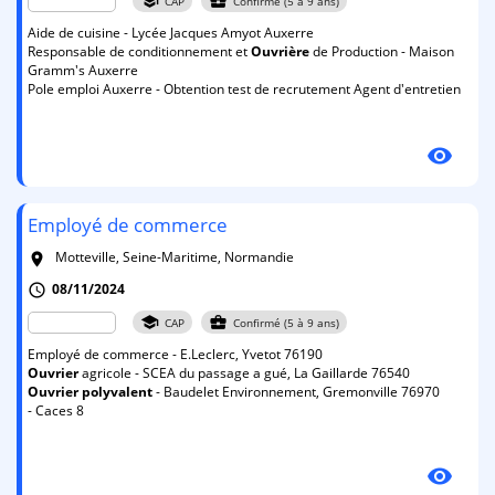
school
business_center
CAP
Confirmé (5 à 9 ans)
Aide de cuisine - Lycée Jacques Amyot Auxerre
Responsable de conditionnement et
Ouvrière
de Production - Maison
Gramm's Auxerre
Pole emploi Auxerre - Obtention test de recrutement Agent d'entretien
visibility
Employé de commerce
Motteville, Seine-Maritime, Normandie
room
08/11/2024
schedule
school
business_center
CAP
Confirmé (5 à 9 ans)
Employé de commerce - E.Leclerc, Yvetot 76190
Ouvrier
agricole - SCEA du passage a gué, La Gaillarde 76540
Ouvrier
polyvalent
- Baudelet Environnement, Gremonville 76970
- Caces 8
visibility