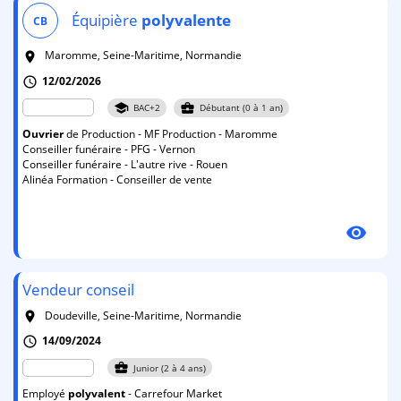
Équipière
polyvalente
CB
Maromme, Seine-Maritime, Normandie
room
12/02/2026
schedule
school
business_center
BAC+2
Débutant (0 à 1 an)
Ouvrier
de Production - MF Production - Maromme
Conseiller funéraire - PFG - Vernon
Conseiller funéraire - L'autre rive - Rouen
Alinéa Formation - Conseiller de vente
visibility
Vendeur conseil
Doudeville, Seine-Maritime, Normandie
room
14/09/2024
schedule
business_center
Junior (2 à 4 ans)
Employé
polyvalent
- Carrefour Market