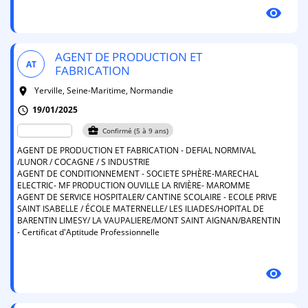
visibility
AGENT DE PRODUCTION ET
AT
FABRICATION
Yerville, Seine-Maritime, Normandie
room
19/01/2025
schedule
business_center
Confirmé (5 à 9 ans)
AGENT DE PRODUCTION ET FABRICATION - DEFIAL NORMIVAL
/LUNOR / COCAGNE / S INDUSTRIE
AGENT DE CONDITIONNEMENT - SOCIETE SPHÈRE-MARECHAL
ELECTRIC- MF PRODUCTION OUVILLE LA RIVIÈRE- MAROMME
AGENT DE SERVICE HOSPITALER/ CANTINE SCOLAIRE - ECOLE PRIVE
SAINT ISABELLE / ÉCOLE MATERNELLE/ LES ILIADES/HOPITAL DE
BARENTIN LIMESY/ LA VAUPALIERE/MONT SAINT AIGNAN/BARENTIN
- Certificat d'Aptitude Professionnelle
visibility