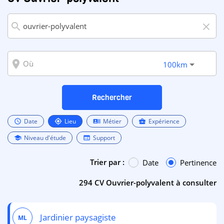
search
close
room
100km
Rechercher
Date
Lieu
Métier
Expérience
schedule
my_location
recent_actors
business_center
Niveau d'étude
Support
school
web
Trier par :
Date
Pertinence
294 CV Ouvrier-polyvalent à consulter
Jardinier paysagiste
ML