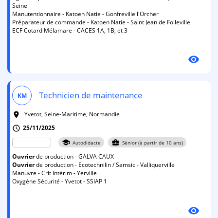
Seine
Manutentionnaire - Katoen Natie - Gonfreville l'Orcher
Préparateur de commande - Katoen Natie - Saint Jean de Folleville
ECF Cotard Mélamare - CACES 1A, 1B, et 3
visibility
Technicien de maintenance
KM
Yvetot, Seine-Maritime, Normandie
room
25/11/2025
schedule
school
business_center
Autodidacte
Sénior (à partir de 10 ans)
Ouvrier
de production - GALVA CAUX
Ouvrier
de production - Ecotechnilin / Samsic - Valliquerville
Manuvre - Crit Intérim - Yerville
Oxygène Sécurité - Yvetot - SSIAP 1
visibility