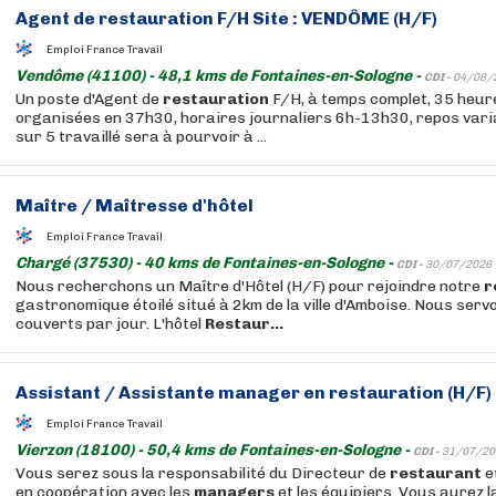
Agent de
restauration
F/H Site : VENDÔME (H/F)
Emploi France Travail
Vendôme (41100) - 48,1 kms de Fontaines-en-Sologne -
CDI -
04/08/
Un poste d'Agent de
restauration
F/H, à temps complet, 35 heu
organisées en 37h30, horaires journaliers 6h-13h30, repos var
sur 5 travaillé sera à pourvoir à ...
Maître / Maîtresse d'hôtel
Emploi France Travail
Chargé (37530) - 40 kms de Fontaines-en-Sologne -
CDI -
30/07/2026
Nous recherchons un Maître d'Hôtel (H/F) pour rejoindre notre
r
gastronomique étoilé situé à 2km de la ville d'Amboise. Nous ser
couverts par jour. L'hôtel
Restaur...
Assistant / Assistante
manager
en
restauration
(H/F)
Emploi France Travail
Vierzon (18100) - 50,4 kms de Fontaines-en-Sologne -
CDI -
31/07/20
Vous serez sous la responsabilité du Directeur de
restaurant
e
en coopération avec les
managers
et les équipiers. Vous aurez l