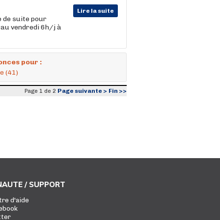
Lire la suite
 de suite pour
i au vendredi 6h/j à
onces pour :
e (41)
Page suivante >
Fin >>
Page 1 de 2
AUTE / SUPPORT
tre d'aide
ebook
tter