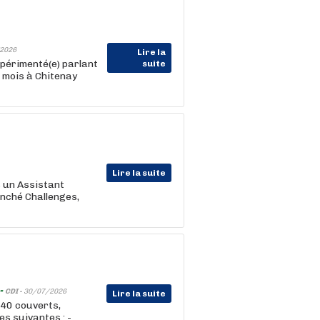
2026
Lire la
périmenté(e) parlant
suite
 mois à Chitenay
Lire la suite
 un Assistant
anché Challenges,
-
CDI -
30/07/2026
Lire la suite
40 couverts,
s suivantes : -