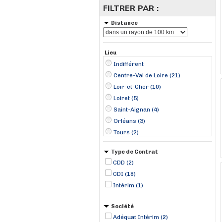
FILTRER PAR :
Distance
Lieu
Indifférent
Centre-Val de Loire (21)
Loir-et-Cher (10)
Loiret (5)
Saint-Aignan (4)
Orléans (3)
Tours (2)
Ballan-Miré (1)
Type de Contrat
Blois (1)
CDD (2)
Candé-sur-Beuvron (1)
CDI (18)
Chargé (1)
Intérim (1)
Chitenay (1)
Châteauroux (1)
Société
Cour-Cheverny (1)
Adéquat Intérim (2)