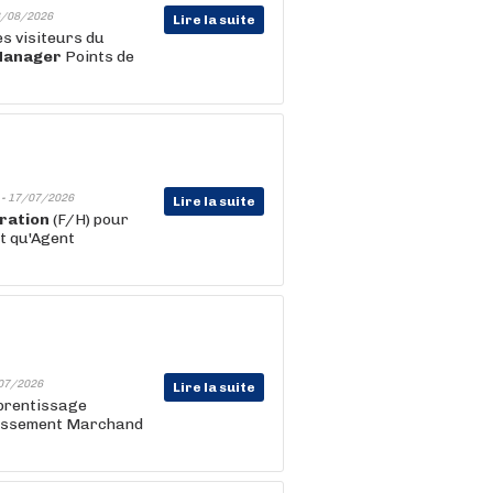
/08/2026
Lire la suite
es visiteurs du
anager
Points de
 -
17/07/2026
Lire la suite
ration
(F/H) pour
nt qu'Agent
07/2026
Lire la suite
prentissage
issement Marchand