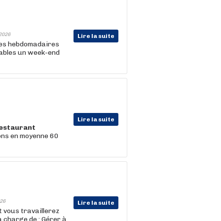
2026
Lire la suite
res hebdomadaires
iables un week-end
Lire la suite
estaurant
vons en moyenne 60
26
Lire la suite
t vous travaillerez
a charge de : Gérer à