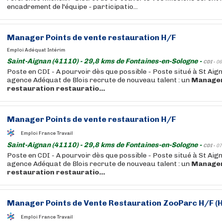
encadrement de l'équipe - participatio...
Manager
Points de vente
restauration
H/F
Emploi Adéquat Intérim
Saint-Aignan (41110) - 29,8 kms de Fontaines-en-Sologne -
CDI -
06
Poste en CDI - A pourvoir dès que possible - Poste situé à St Aig
agence Adéquat de Blois recrute de nouveau talent : un
Manage
restauration
restauratio...
Manager
Points de vente
restauration
H/F
Emploi France Travail
Saint-Aignan (41110) - 29,8 kms de Fontaines-en-Sologne -
CDI -
07
Poste en CDI - A pourvoir dès que possible - Poste situé à St Aig
agence Adéquat de Blois recrute de nouveau talent : un
Manage
restauration
restauratio...
Manager
Points de Vente
Restauration
ZooParc H/F (H
Emploi France Travail