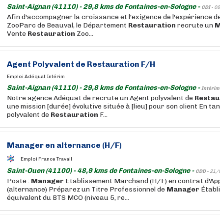
Saint-Aignan (41110) - 29,8 kms de Fontaines-en-Sologne -
CDI -
06
Afin d'accompagner la croissance et l'exigence de l'expérience d
ZooParc de Beauval, le Département
Restauration
recrute un
M
Vente
Restauration
Zoo...
Agent Polyvalent de
Restauration
F/H
Emploi Adéquat Intérim
Saint-Aignan (41110) - 29,8 kms de Fontaines-en-Sologne -
Intérim
Notre agence Adéquat de recrute un Agent polyvalent de
Restau
une mission [durée] évolutive située à [lieu] pour son client En ta
polyvalent de
Restauration
F...
Manager
en alternance (H/F)
Emploi France Travail
Saint-Ouen (41100) - 48,9 kms de Fontaines-en-Sologne -
CDD -
21/
Poste :
Manager
Etablissement Marchand (H/F) en contrat d'Ap
(alternance) Préparez un Titre Professionnel de
Manager
Établ
équivalent du BTS MCO (niveau 5, re...