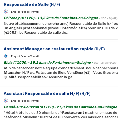
Responsable de Salle (H/F)
Emploi France Travail
Chitenay (41120) - 13,5 kms de Fontaines-en-Sologne -
CDD -
28/07/
Notre établissement recherche un(e) Responsable de Salle h/f ex
un Anglais professionnel (niveau intermédiaire) pour un CDD de 2
(41052). Le Responsable de salle gè...
Assistant
Manager
en
restauration
rapide (H/F)
Emploi France Travail
Blois (41000) - 19,1 kms de Fontaines-en-Sologne -
CDI -
06/08/2026
Afin de renforcer notre équipe d'encadrement, nous recherchons
Manager
H/F au Patapain de Blois Vendôme (41) ! Vous êtes br
Qualité, responsabilités? Assurer la ge...
Assistant Responsable de salle H/F) (H/F)
Emploi France Travail
Candé-sur-Beuvron (41120) - 21,9 kms de Fontaines-en-Sologne 
*Hôtel 4 étoiles de 30 chambres *
Restaurant
gastronomique de 
référencé Michelin *Bistrot de 60 couverts Vos missions seront le