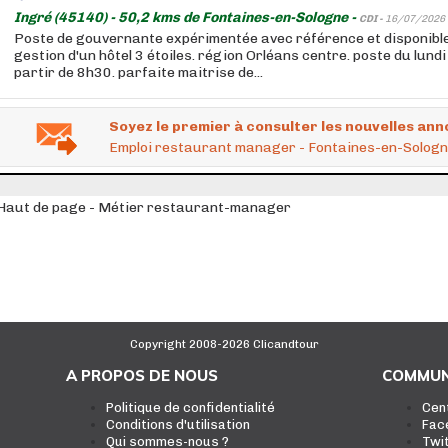
Ingré (45140) - 50,2 kms de Fontaines-en-Sologne -
CDI -
16/07/2026
Poste de gouvernante expérimentée avec référence et disponible
gestion d'un hôtel 3 étoiles. région Orléans centre. poste du lund
partir de 8h30. parfaite maitrise de...
Soyez le premier à consulter les nouvelles ann
Emploi restaurant manager - Fontaines-en-Sologn
Haut de page - Métier restaurant-manager
Copyright 2008-2026 Clicandtour
A PROPOS DE NOUS
COMMUN
Politique de confidentialité
Cen
Conditions d'utilisation
Fac
Qui sommes-nous ?
Twi