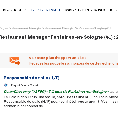
DEPOSER UN CV
TROUVER UN EMPLOI
PORTRAITS D'ENTREPRISES
BLOG
>
>
Emploi
Restaurant Manager
Restaurant Manager Fontaines-en-Sologne (41)
Restaurant Manager Fontaines-en-Sologne (41) : 
Ne ratez plus d'opportunités !
Recevez les nouvelles annonces de cette recherche
Responsable de salle (H/F)
Emploi France Travail
Cour-Cheverny (41700) - 7,1 kms de Fontaines-en-Sologne -
CDI -
2
Le Relais des Trois Châteaux, hôtel-
restaurant
( Les Trois Mar
Responsable de salle (H/F) pour son hôtel-
restaurant
. Vos miss
former le personnel de ...