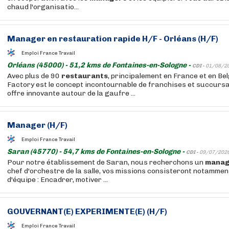
chaud l'organisatio...
Manager
en
restauration
rapide H/F - Orléans (H/F)
Emploi France Travail
Orléans (45000) - 51,2 kms de Fontaines-en-Sologne -
CDI -
01/08/2
Avec plus de 90
restaurants
, principalement en France et en Be
Factory est le concept incontournable de franchises et succursa
offre innovante autour de la gaufre ...
Manager
(H/F)
Emploi France Travail
Saran (45770) - 54,7 kms de Fontaines-en-Sologne -
CDI -
09/07/202
Pour notre établissement de Saran, nous recherchons un
manag
chef d'orchestre de la salle, vos missions consisteront notamment
d'équipe : Encadrer, motiver ...
GOUVERNANT(E) EXPERIMENTE(E) (H/F)
Emploi France Travail