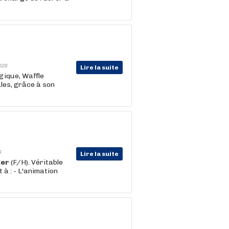
026
Lire la suite
lgique, Waffle
les, grâce à son
6
Lire la suite
er
(F/H). Véritable
 à : - L'animation