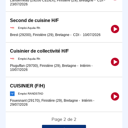
Landerneau (29206 CEDEX), Finistère (29), Bretagne
-
CDI
-
23/07/2026
Second de cuisine H/F
Emploi Aquila Rh
Brest (29200), Finistère (29), Bretagne
-
CDI
-
10/07/2026
Cuisinier de collectivité H/F
Emploi Aquila Rh
Pluguffan (29700), Finistère (29), Bretagne
-
Intérim
-
10/07/2026
CUISINIER (F/H)
Emploi RANDSTAD
Fouesnant (29170), Finistère (29), Bretagne
-
Intérim
-
29/07/2026
Page 2 de 2