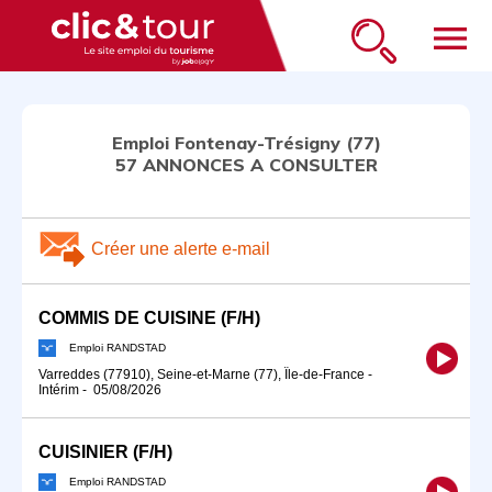
menu
Emploi Fontenay-Trésigny (77)
57 ANNONCES A CONSULTER
Créer une alerte e-mail
COMMIS DE CUISINE (F/H)
Emploi RANDSTAD
Varreddes (77910), Seine-et-Marne (77), Île-de-France
-
Intérim
-
05/08/2026
CUISINIER (F/H)
Emploi RANDSTAD