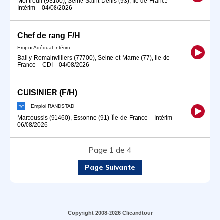
Montreuil (93100), Seine-Saint-Denis (93), Île-de-France
-
Intérim
-
04/08/2026
Chef de rang F/H
Emploi Adéquat Intérim
Bailly-Romainvilliers (77700), Seine-et-Marne (77), Île-de-
France
-
CDI
-
04/08/2026
CUISINIER (F/H)
Emploi RANDSTAD
Marcoussis (91460), Essonne (91), Île-de-France
-
Intérim
-
06/08/2026
Page 1 de 4
Page Suivante
Copyright 2008-2026 Clicandtour