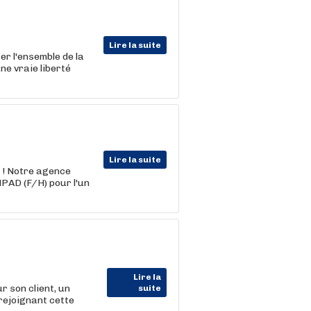
Lire la suite
er l'ensemble de la
ne vraie liberté
Lire la suite
 ! Notre agence
PAD (F/H) pour l'un
Lire la
son client, un
suite
 rejoignant cette