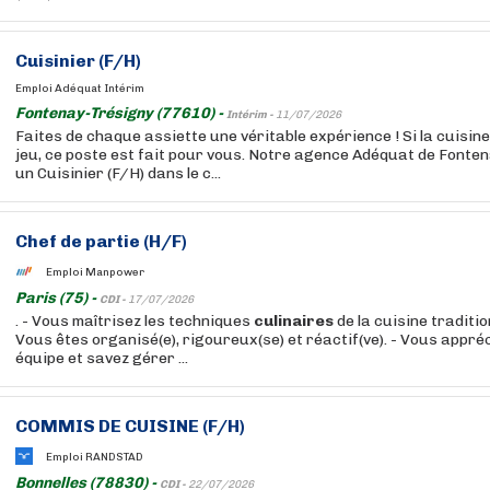
Cuisinier (F/H)
Emploi Adéquat Intérim
Fontenay-Trésigny (77610) -
Intérim -
11/07/2026
Faites de chaque assiette une véritable expérience ! Si la cuisine
jeu, ce poste est fait pour vous. Notre agence Adéquat de Fonte
un Cuisinier (F/H) dans le c...
Chef de partie (H/F)
Emploi Manpower
Paris (75) -
CDI -
17/07/2026
. - Vous maîtrisez les techniques
culinaires
de la cuisine traditio
Vous êtes organisé(e), rigoureux(se) et réactif(ve). - Vous appréci
équipe et savez gérer ...
COMMIS DE CUISINE (F/H)
Emploi RANDSTAD
Bonnelles (78830) -
CDI -
22/07/2026