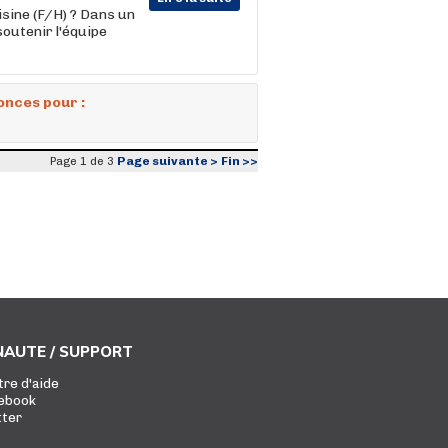
sine (F/H) ? Dans un
outenir l'équipe
onces pour :
Page suivante >
Fin >>
Page 1 de 3
AUTE / SUPPORT
tre d'aide
ebook
tter