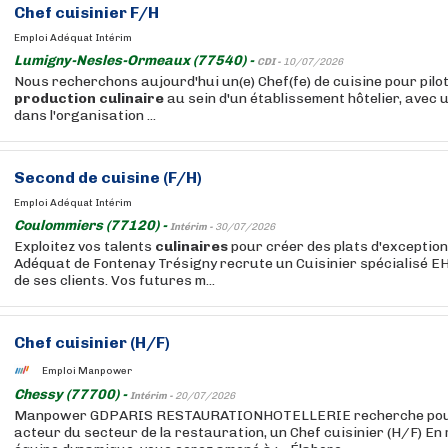
Chef cuisinier F/H
Emploi Adéquat Intérim
Lumigny-Nesles-Ormeaux (77540) -
CDI -
10/07/2026
Nous recherchons aujourd'hui un(e) Chef(fe) de cuisine pour pilot
production
culinaire
au sein d'un établissement hôtelier, avec u
dans l'organisation ...
Second de cuisine (F/H)
Emploi Adéquat Intérim
Coulommiers (77120) -
Intérim -
30/07/2026
Exploitez vos talents
culinaires
pour créer des plats d'exception
Adéquat de Fontenay Trésigny recrute un Cuisinier spécialisé EH
de ses clients. Vos futures m...
Chef cuisinier (H/F)
Emploi Manpower
Chessy (77700) -
Intérim -
20/07/2026
Manpower GDPARIS RESTAURATIONHOTELLERIE recherche pour 
acteur du secteur de la restauration, un Chef cuisinier (H/F) En