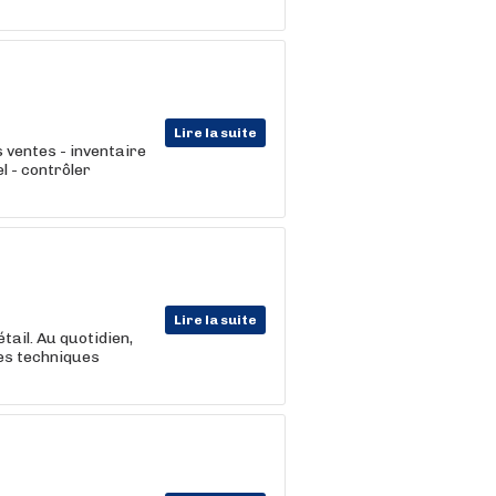
Lire la suite
 ventes - inventaire
l - contrôler
Lire la suite
tail. Au quotidien,
les techniques