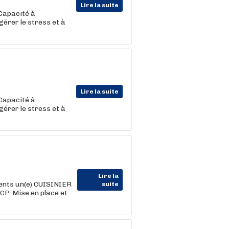
Lire la suite
Capacité à
gérer le stress et à
Lire la suite
Capacité à
gérer le stress et à
Lire la
ients un(e) CUISINIER
suite
CP. Mise en place et