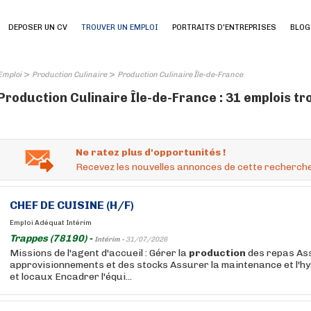
DEPOSER UN CV
TROUVER UN EMPLOI
PORTRAITS D'ENTREPRISES
BLOG
>
>
Emploi
Production Culinaire
Production Culinaire Île-de-France
Production Culinaire Île-de-France : 31 emplois t
Ne ratez plus d'opportunités !
Recevez les nouvelles annonces de cette recherche
CHEF DE CUISINE (H/F)
Emploi Adéquat Intérim
Trappes (78190) -
Intérim -
31/07/2026
Missions de l'agent d'accueil : Gérer la
production
des repas Ass
approvisionnements et des stocks Assurer la maintenance et l'h
et locaux Encadrer l'équi...