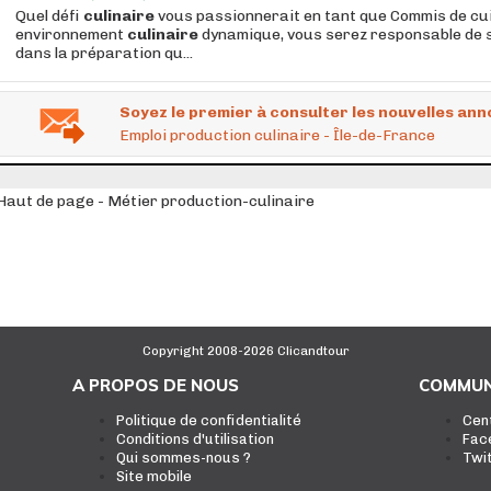
Quel défi
culinaire
vous passionnerait en tant que Commis de cui
environnement
culinaire
dynamique, vous serez responsable de s
dans la préparation qu...
Soyez le premier à consulter les nouvelles ann
Emploi production culinaire - Île-de-France
Haut de page - Métier production-culinaire
Copyright 2008-2026 Clicandtour
A PROPOS DE NOUS
COMMUN
Politique de confidentialité
Cen
Conditions d'utilisation
Fac
Qui sommes-nous ?
Twi
Site mobile