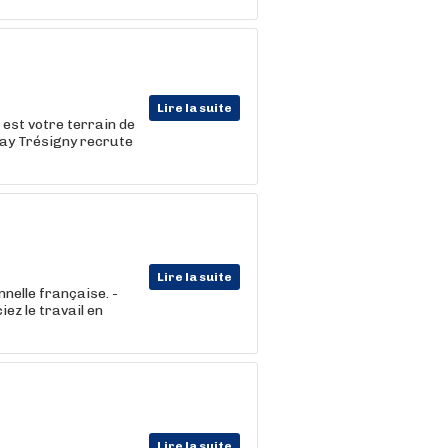
Lire la suite
 est votre terrain de
nay Trésigny recrute
Lire la suite
nnelle française. -
ez le travail en
Lire la suite