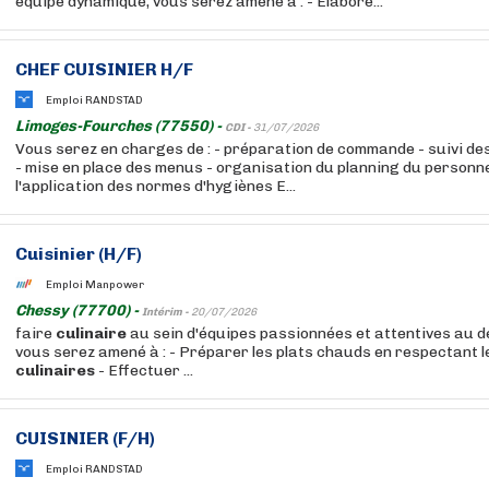
équipe dynamique, vous serez amené à : - Élabore...
CHEF CUISINIER H/F
Emploi RANDSTAD
Limoges-Fourches (77550) -
CDI -
31/07/2026
Vous serez en charges de : - préparation de commande - suivi des
- mise en place des menus - organisation du planning du personne
l'application des normes d'hygiènes E...
Cuisinier (H/F)
Emploi Manpower
Chessy (77700) -
Intérim -
20/07/2026
faire
culinaire
au sein d'équipes passionnées et attentives au dé
vous serez amené à : - Préparer les plats chauds en respectant 
culinaires
- Effectuer ...
CUISINIER (F/H)
Emploi RANDSTAD