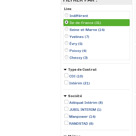
Lieu
Indifférent
Île-de-France (31)
Seine-et-Marne (14)
Yvelines (7)
Évry (5)
Poissy (4)
Chessy (3)
Fontenay-Trésigny (2)
Type de Contrat
Paris 09 Opéra (2)
CDI (10)
Trappes (2)
Intérim (21)
Bonnelles (1)
Coulommiers (1)
Société
Limoges-Fourches (1)
Adéquat Intérim (8)
Lumigny-Nesles-Ormeaux (1)
JUBIL INTERIM (1)
Manpower (14)
RANDSTAD (8)