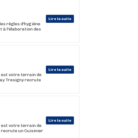
Lire la suite
 des règles d'hygiène
t à l'élaboration des
Lire la suite
 est votre terrain de
nay Tresigny recrute
Lire la suite
 est votre terrain de
 recrute un Cuisinier