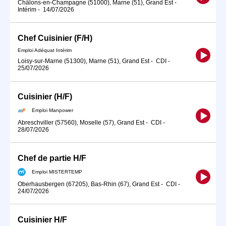
Châlons-en-Champagne (51000), Marne (51), Grand Est
-
Intérim
-
14/07/2026
Chef Cuisinier (F/H)
Emploi Adéquat Intérim
Loisy-sur-Marne (51300), Marne (51), Grand Est
-
CDI
-
25/07/2026
Cuisinier (H/F)
Emploi Manpower
Abreschviller (57560), Moselle (57), Grand Est
-
CDI
-
28/07/2026
Chef de partie H/F
Emploi MISTERTEMP
Oberhausbergen (67205), Bas-Rhin (67), Grand Est
-
CDI
-
24/07/2026
Cuisinier H/F