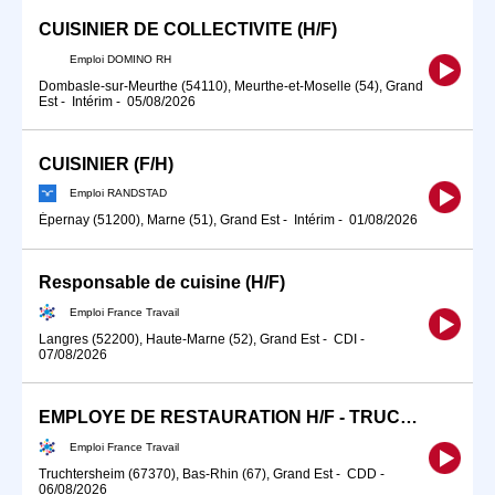
CUISINIER DE COLLECTIVITE (H/F)
Emploi DOMINO RH
Dombasle-sur-Meurthe (54110), Meurthe-et-Moselle (54), Grand
Est
-
Intérim
-
05/08/2026
CUISINIER (F/H)
Emploi RANDSTAD
Épernay (51200), Marne (51), Grand Est
-
Intérim
-
01/08/2026
Responsable de cuisine (H/F)
Emploi France Travail
Langres (52200), Haute-Marne (52), Grand Est
-
CDI
-
07/08/2026
EMPLOYE DE RESTAURATION H/F - TRUCHTERSHEIM - CDD (H/F)
Emploi France Travail
Truchtersheim (67370), Bas-Rhin (67), Grand Est
-
CDD
-
06/08/2026