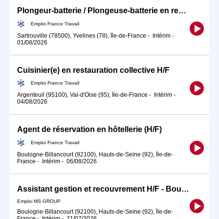
Plongeur-batterie / Plongeuse-batterie en restauration
Emploi France Travail
Sartrouville (78500), Yvelines (78), Île-de-France
-
Intérim
-
01/08/2026
Cuisinier(e) en restauration collective H/F
Emploi France Travail
Argenteuil (95100), Val-d'Oise (95), Île-de-France
-
Intérim
-
04/08/2026
Agent de réservation en hôtellerie (H/F)
Emploi France Travail
Boulogne-Billancourt (92100), Hauts-de-Seine (92), Île-de-
France
-
Intérim
-
06/08/2026
Assistant gestion et recouvrement H/F - Boulogne-Billancourt
Emploi MS GROUP
Boulogne-Billancourt (92100), Hauts-de-Seine (92), Île-de-
France
-
Intérim
-
21/07/2026