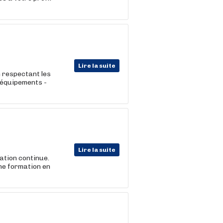
Lire la suite
n respectant les
s équipements -
Lire la suite
ration continue.
ne formation en