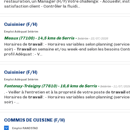
restauration, un Manager (H/F) Votre challenge: - Accueillir, instal
satisfaction client - Contrôler la fluidi...
Cuisinier (F/H)
Emploi Adéquat Intérim
Meaux (77100) - 14,5 kms de Serris -
Intérim -
22/07/2026
Horaires de
travail
: - Horaires variables selon planning (servic
soir) -
Travail
en semaine et/ou week-end selon les besoins Contr
profil Adéquat : - V...
Cuisinier (F/H)
Emploi Adéquat Intérim
Fontenay-Trésigny (77610) - 16,6 kms de Serris -
Intérim -
11/07/202
. - Veiller à l'entretien et à la propreté de votre poste de
travail
et
Horaires de
travail
: - Horaires variables selon planning (servic
soir) - ...
COMMIS DE CUISINE (F/H)
Emploi RANDSTAD