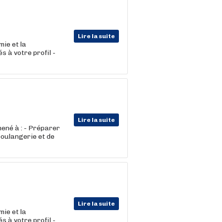
Lire la suite
mie et la
 à votre profil -
Lire la suite
mené à : - Préparer
boulangerie et de
Lire la suite
mie et la
 à votre profil -