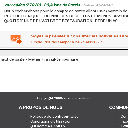
Varreddes (77910) - 20,4 kms de Serris -
Intérim -
05/08/2026
Nous recherchons pour le compte de notre client un(e) commis d
PRODUCTION QUOTIDIENNE DES RECETTES ET MENUS -ASSUR
QUOTIDIENNE DE L'ACTIVITE RESTAURATION -ETRE UN AC...
Soyez le premier à consulter les nouvelles ann
Emploi travail temporaire - Serris (77)
Haut de page - Métier travail-temporaire
Copyright 2008-2026 Clicandtour
A PROPOS DE NOUS
COMMUN
Politique de confidentialité
Cen
Conditions d'utilisation
Fac
Qui sommes-nous ?
Twi