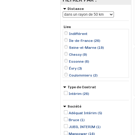
Distance
Lieu
Indifférent
Île-de-France (26)
Seine-et-Marne (19)
Chessy (9)
Essonne (6)
Évry (3)
Coulommiers (2)
Marcoussis (2)
Type de Contrat
Nanteuil-lès-Meaux (2)
Intérim (26)
Bailly-Romainvilliers (1)
Fontenay-Trésigny (1)
Société
Meaux (1)
Adéquat Intérim (5)
Montigny-Lencoup (1)
Bruce (1)
Montreuil (1)
JUBIL INTERIM (1)
Manpower (16)