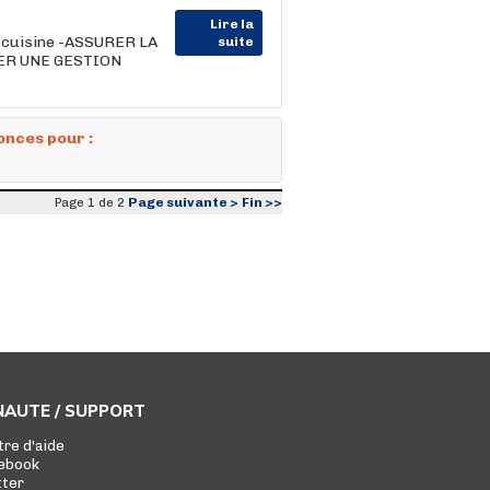
Lire la
e cuisine -ASSURER LA
suite
ER UNE GESTION
onces pour :
Page suivante >
Fin >>
Page 1 de 2
AUTE / SUPPORT
tre d'aide
ebook
tter