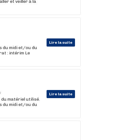
ler et veiller à la
Lire la suite
es du midi et/ou du
at : intérim Le
6
Lire la suite
 du matériel utilisé.
es du midi et/ou du