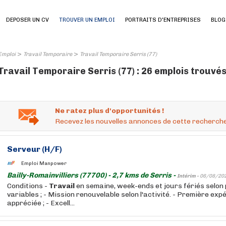
DEPOSER UN CV
TROUVER UN EMPLOI
PORTRAITS D'ENTREPRISES
BLOG
>
>
Emploi
Travail Temporaire
Travail Temporaire Serris (77)
Travail Temporaire Serris (77) : 26 emplois trouvé
Ne ratez plus d'opportunités !
Recevez les nouvelles annonces de cette recherche
Serveur (H/F)
Emploi Manpower
Bailly-Romainvilliers (77700) - 2,7 kms de Serris -
Intérim -
06/08/20
Conditions -
Travail
en semaine, week-ends et jours fériés selon 
variables ; - Mission renouvelable selon l'activité. - Première exp
appréciée ; - Excell...