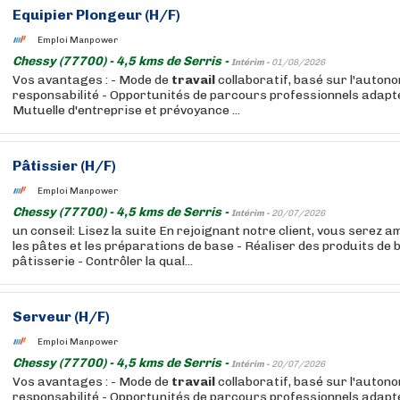
Equipier Plongeur (H/F)
Emploi Manpower
Chessy (77700) - 4,5 kms de Serris -
Intérim -
01/08/2026
Vos avantages : - Mode de
travail
collaboratif, basé sur l'autono
responsabilité - Opportunités de parcours professionnels adaptés
Mutuelle d'entreprise et prévoyance ...
Pâtissier (H/F)
Emploi Manpower
Chessy (77700) - 4,5 kms de Serris -
Intérim -
20/07/2026
un conseil: Lisez la suite En rejoignant notre client, vous serez a
les pâtes et les préparations de base - Réaliser des produits de 
pâtisserie - Contrôler la qual...
Serveur (H/F)
Emploi Manpower
Chessy (77700) - 4,5 kms de Serris -
Intérim -
20/07/2026
Vos avantages : - Mode de
travail
collaboratif, basé sur l'autono
responsabilité - Opportunités de parcours professionnels adaptés