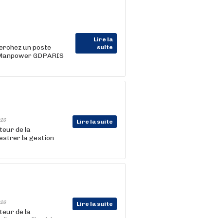
Lire la
herchez un poste
suite
nt Manpower GDPARIS
26
Lire la suite
eur de la
estrer la gestion
26
Lire la suite
eur de la