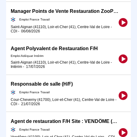
Manager Points de Vente Restauration ZooParc H/F (H/F)
Emploi France Travail
Saint-Aignan (41110), Loir-et-Cher (41), Centre-Val de Loire
-
CDI
-
06/08/2026
Agent Polyvalent de Restauration F/H
Emploi Adéquat Intérim
Saint-Aignan (41110), Loir-et-Cher (41), Centre-Val de Loire
-
Intérim
-
17/07/2026
Responsable de salle (H/F)
Emploi France Travail
Cour-Cheverny (41700), Loir-et-Cher (41), Centre-Val de Loire
-
CDI
-
21/07/2026
Agent de restauration F/H Site : VENDÔME (H/F)
Emploi France Travail
Vendôme (41100), Loir-et-Cher (41), Centre-Val de Loire
-
CDI
-