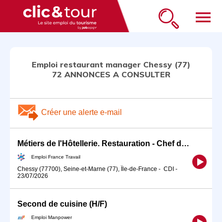
menu
Emploi restaurant manager Chessy (77)
72 ANNONCES A CONSULTER
Créer une alerte e-mail
Métiers de l'Hôtellerie. Restauration - Chef de Cuisine/C (H/F)
Emploi France Travail
Chessy (77700), Seine-et-Marne (77), Île-de-France
-
CDI
-
23/07/2026
Second de cuisine (H/F)
Emploi Manpower