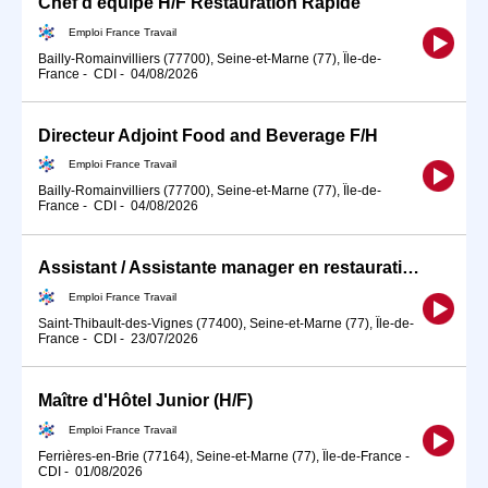
Chef d'équipe H/F Restauration Rapide
Emploi France Travail
Bailly-Romainvilliers (77700), Seine-et-Marne (77), Île-de-
France
-
CDI
-
04/08/2026
Directeur Adjoint Food and Beverage F/H
Emploi France Travail
Bailly-Romainvilliers (77700), Seine-et-Marne (77), Île-de-
France
-
CDI
-
04/08/2026
Assistant / Assistante manager en restauration (H/F)
Emploi France Travail
Saint-Thibault-des-Vignes (77400), Seine-et-Marne (77), Île-de-
France
-
CDI
-
23/07/2026
Maître d'Hôtel Junior (H/F)
Emploi France Travail
Ferrières-en-Brie (77164), Seine-et-Marne (77), Île-de-France
-
CDI
-
01/08/2026