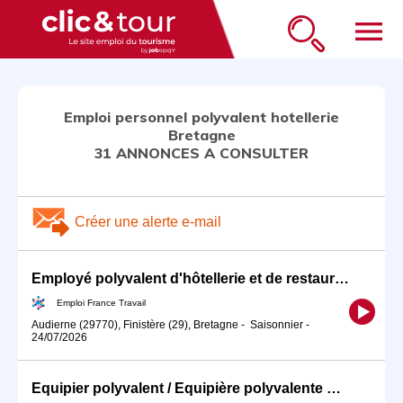
menu
Emploi personnel polyvalent hotellerie
Bretagne
31 ANNONCES A CONSULTER
Créer une alerte e-mail
Employé polyvalent d'hôtellerie et de restauration (H/F)
Emploi France Travail
Audierne (29770), Finistère (29), Bretagne
-
Saisonnier
-
24/07/2026
Equipier polyvalent / Equipière polyvalente de restauration rapid (H/F)