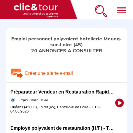
menu
Emploi personnel polyvalent hotellerie Meung-
sur-Loire (45)
20 ANNONCES A CONSULTER
Créer une alerte e-mail
Préparateur Vendeur en Restauration Rapide (H/F)
Emploi France Travail
Orléans (45000), Loiret (45), Centre-Val de Loire
-
CDI
-
04/08/2026
Employé polyvalent de restauration (H/F) - THALES LA FERTE SAINT AUBIN