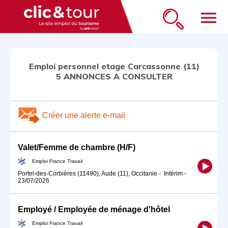
menu
Emploi personnel etage Carcassonne (11)
5 ANNONCES A CONSULTER
Créer une alerte e-mail
Valet/Femme de chambre (H/F)
Emploi France Travail
Portel-des-Corbières (11490), Aude (11), Occitanie
-
Intérim
-
23/07/2026
Employé / Employée de ménage d'hôtel
Emploi France Travail