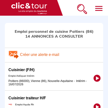
menu
Emploi personnel de cuisine Poitiers (86)
14 ANNONCES A CONSULTER
Créer une alerte e-mail
Cuisinier (F/H)
Emploi Adéquat Intérim
Poitiers (86000), Vienne (86), Nouvelle-Aquitaine
-
Intérim
-
16/07/2026
Cuisinier traiteur H/F
Emploi Aquila Rh