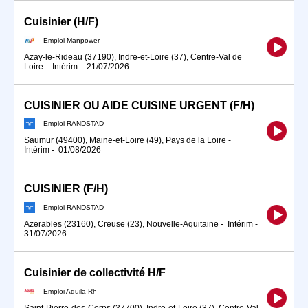
Cuisinier (H/F)
Emploi Manpower
Azay-le-Rideau (37190), Indre-et-Loire (37), Centre-Val de
Loire
-
Intérim
-
21/07/2026
CUISINIER OU AIDE CUISINE URGENT (F/H)
Emploi RANDSTAD
Saumur (49400), Maine-et-Loire (49), Pays de la Loire
-
Intérim
-
01/08/2026
CUISINIER (F/H)
Emploi RANDSTAD
Azerables (23160), Creuse (23), Nouvelle-Aquitaine
-
Intérim
-
31/07/2026
Cuisinier de collectivité H/F
Emploi Aquila Rh
Saint-Pierre-des-Corps (37700), Indre-et-Loire (37), Centre-Val