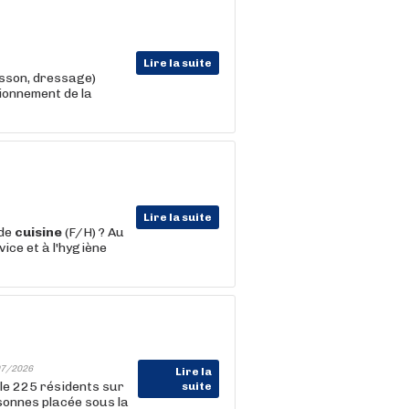
Lire la suite
isson, dressage)
ionnement de la
Lire la suite
 de
cuisine
(F/H) ? Au
ice et à l'hygiène
7/2026
Lire la
le 225 résidents sur
suite
sonnes placée sous la