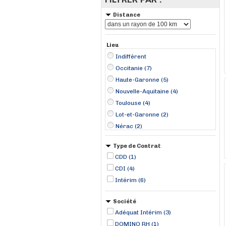
Distance
Lieu
Indifférent
Occitanie (7)
Haute-Garonne (5)
Nouvelle-Aquitaine (4)
Toulouse (4)
Lot-et-Garonne (2)
Nérac (2)
Auch (1)
Type de Contrat
Grenade-sur-Garonne (1)
CDD (1)
Horgues (1)
CDI (4)
Mont-de-Marsan (1)
Intérim (6)
Pau (1)
Société
Adéquat Intérim (3)
DOMINO RH (1)