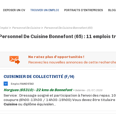
DEPOSER UN CV
TROUVER UN EMPLOI
PORTRAITS D'ENTREPRISES
BLOG
>
>
Emploi
Personnel De Cuisine
Personnel De Cuisine Bonnefont (65)
Personnel De Cuisine Bonnefont (65) : 11 emplois t
Ne ratez plus d'opportunités !
Recevez les nouvelles annonces de cette recherche
CUISINIER DE COLLECTIVITÉ (F/H)
Emploi RANDSTAD
Horgues (65310) - 22 kms de Bonnefont -
Intérim -
25/07/2026
Service : Dressage soigné et participation à l'envoi des repas. 1
coupure (8h00-13h30 / 14h30-19h00) Vous devez être titulaire
Cuisine
ou diplôme équivalen...