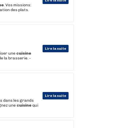
Lire la suite
ne
. Vos missions:
ation des plats.
Lire la suite
liser une
cuisine
e la brasserie. -
Lire la suite
ts dans les grands
ignez une
cuisine
qui