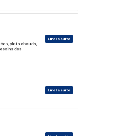
Lire la suite
rées, plats chauds,
besoins des
Lire la suite