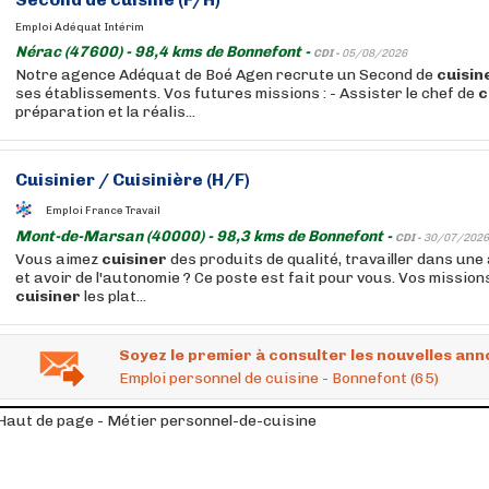
Emploi Adéquat Intérim
Nérac (47600) - 98,4 kms de Bonnefont -
CDI -
05/08/2026
Notre agence Adéquat de Boé Agen recrute un Second de
cuisin
ses établissements. Vos futures missions : - Assister le chef de
c
préparation et la réalis...
Cuisinier / Cuisinière (H/F)
Emploi France Travail
Mont-de-Marsan (40000) - 98,3 kms de Bonnefont -
CDI -
30/07/2026
Vous aimez
cuisiner
des produits de qualité, travailler dans une
et avoir de l'autonomie ? Ce poste est fait pour vous. Vos missions
cuisiner
les plat...
Soyez le premier à consulter les nouvelles ann
Emploi personnel de cuisine - Bonnefont (65)
Haut de page - Métier personnel-de-cuisine