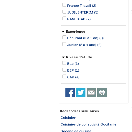
France Travail (2)
JUBIL INTERIM (3)
RANDSTAD (2)
Expérience
Débutant (0 à 1 an) (3)
Junior (2 à 4 ans) (2)
Niveau d'étude
Bac (1)
BEP (1)
CAP (4)
Recherches similaires
Cuisinier
Cuisinier de collectivité Occitanie
Second de cuisine