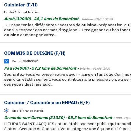
Cuisinier (F/H)
Emploi Adéquat Intérim
Auch (32000) - 48,1 kms de Bonnefont -
Intérim -
20/07/2026
. - Préparer les différentes recettes de
cuisine
(préparation, cu
dans le respect des normes d'hygiène. - Etre garant du bon fonct
cuisine
et manager votre...
COMMIS DE
CUISINE
(F/H)
Emploi RANDSTAD
Pau (64000) - 57,2 kms de Bonnefont -
Intérim -
01/08/2026
Souhaitez-vous valoriser votre savoir-faire en tant que Commis
sein d'un établissement, vous contribuez à la préparation, au serv
des repas destinés aux ...
Cuisinier / Cuisinière en EHPAD (H/F)
Emploi France Travail
Grenade-sur-Garonne (31330) - 95,8 kms de Bonnefont -
CDD -
29/0
L'EHPAD SAINT-JACQUES est un établissement public qui accueil
2 sites: Grenade et Cadours. Vous intégrez une équipe de 10 per