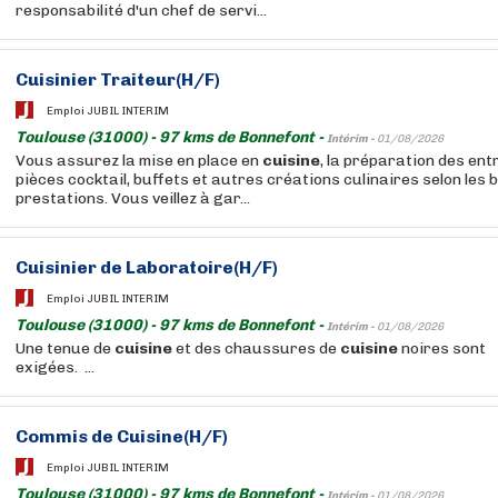
responsabilité d'un chef de servi...
Cuisinier Traiteur(H/F)
Emploi JUBIL INTERIM
Toulouse (31000) - 97 kms de Bonnefont -
Intérim -
01/08/2026
Vous assurez la mise en place en
cuisine
, la préparation des ent
pièces cocktail, buffets et autres créations culinaires selon les 
prestations. Vous veillez à gar...
Cuisinier de Laboratoire(H/F)
Emploi JUBIL INTERIM
Toulouse (31000) - 97 kms de Bonnefont -
Intérim -
01/08/2026
Une tenue de
cuisine
et des chaussures de
cuisine
noires sont
exigées. ...
Commis de
Cuisine
(H/F)
Emploi JUBIL INTERIM
Toulouse (31000) - 97 kms de Bonnefont -
Intérim -
01/08/2026