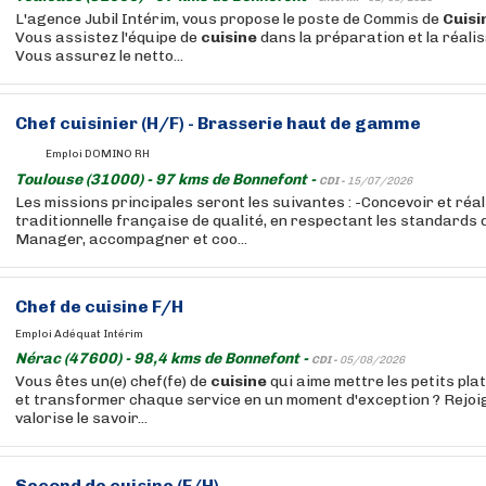
L'agence Jubil Intérim, vous propose le poste de Commis de
Cuisi
Vous assistez l'équipe de
cuisine
dans la préparation et la réalis
Vous assurez le netto...
Chef cuisinier (H/F) - Brasserie haut de gamme
Emploi DOMINO RH
Toulouse (31000) - 97 kms de Bonnefont -
CDI -
15/07/2026
Les missions principales seront les suivantes : -Concevoir et réa
traditionnelle française de qualité, en respectant les standards d
Manager, accompagner et coo...
Chef de
cuisine
F/H
Emploi Adéquat Intérim
Nérac (47600) - 98,4 kms de Bonnefont -
CDI -
05/08/2026
Vous êtes un(e) chef(fe) de
cuisine
qui aime mettre les petits pla
et transformer chaque service en un moment d'exception ? Rejo
valorise le savoir...
Second de
cuisine
(F/H)