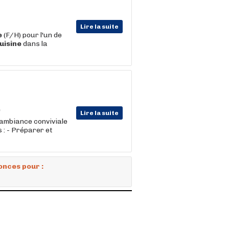
Lire la suite
e
(F/H) pour l'un de
uisine
dans la
Lire la suite
 ambiance conviviale
 : - Préparer et
onces pour :