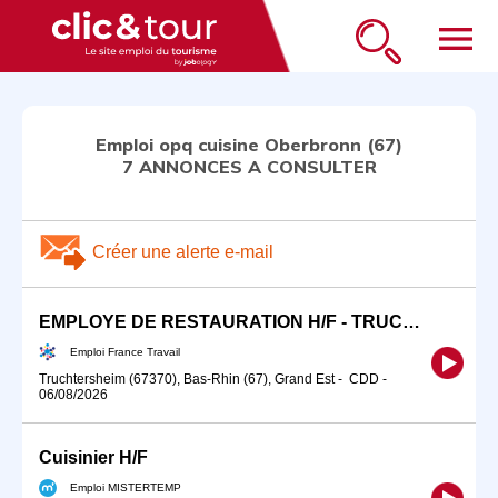
menu
Emploi opq cuisine Oberbronn (67)
7 ANNONCES A CONSULTER
Créer une alerte e-mail
EMPLOYE DE RESTAURATION H/F - TRUCHTERSHEIM - CDD (H/F)
Emploi France Travail
Truchtersheim (67370), Bas-Rhin (67), Grand Est
-
CDD
-
06/08/2026
Cuisinier H/F
Emploi MISTERTEMP