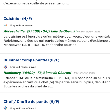
d'exécution et excellente présentation...
Cuisinier (H/F)
Emploi Manpower
Abreschviller (57560) - 34,3 kms de Obernai -
CDI -
28/07/2026
La
cuisine
est bien plus qu'un métier pour vous, c'est une véritab
Rejoignez une équipe qui partage les mêmes valeurs d'exigence et
Manpower SARREBOURG recherche pour so...
Cuisinier temps partiel (H/F)
Emploi France Travail
Hombourg (68490) - 78,3 kms de Obernai -
CDI -
29/07/2026
Etudes : CAP
cuisine
minimum, BEP, BAC, BTS seraient un plus. Ex
expérience entant que chef(fe) de partie serait un plus, débutant
Sous les ordres du chef de
c...
Chef / Cheffe de partie (H/F)
Emploi France Travail