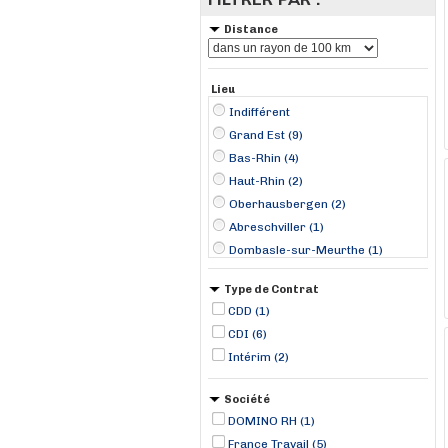
Distance
Lieu
Indifférent
Grand Est (9)
Bas-Rhin (4)
Haut-Rhin (2)
Oberhausbergen (2)
Abreschviller (1)
Dombasle-sur-Meurthe (1)
Hombourg (1)
Type de Contrat
Remiremont (1)
CDD (1)
Saint-Louis (1)
CDI (6)
Truchtersheim (1)
Intérim (2)
Vendenheim (1)
Société
DOMINO RH (1)
France Travail (5)