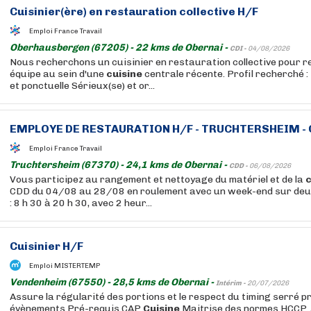
Cuisinier(ère) en restauration collective H/F
Emploi France Travail
Oberhausbergen (67205) - 22 kms de Obernai -
CDI -
04/08/2026
Nous recherchons un cuisinier en restauration collective pour r
équipe au sein d'une
cuisine
centrale récente. Profil recherché :
et ponctuelle Sérieux(se) et or...
EMPLOYE DE RESTAURATION H/F - TRUCHTERSHEIM - C
Emploi France Travail
Truchtersheim (67370) - 24,1 kms de Obernai -
CDD -
06/08/2026
Vous participez au rangement et nettoyage du matériel et de la
c
CDD du 04/08 au 28/08 en roulement avec un week-end sur deux 
: 8 h 30 à 20 h 30, avec 2 heur...
Cuisinier H/F
Emploi MISTERTEMP
Vendenheim (67550) - 28,5 kms de Obernai -
Intérim -
20/07/2026
Assure la régularité des portions et le respect du timing serré 
évènements Pré-requis CAP
Cuisine
Maitrise des normes HCCP. 