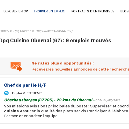
DEPOSER UN CV
TROUVER UN EMPLOI
PORTRAITS D'ENTREPRISES
BLOG
>
>
Emploi
Opq Cuisine
Opq Cuisine Obernai (67)
Opq Cuisine Obernai (67) : 9 emplois trouvés
Ne ratez plus d'opportunités !
Recevez les nouvelles annonces de cette recherche
Chef de partie H/F
Emploi MISTERTEMP
Oberhausbergen (67205) - 22 kms de Obernai -
CDI -
24/07/2026
Vos missions Missions principales du poste : Superviser et coordo
cuisine
Assurer la qualité des plats servis Participer à l'élabor
Former et encadrer l'équipe ...