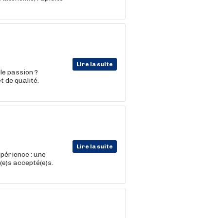
Lire la suite
le passion ?
 de qualité.
Lire la suite
périence : une
(e)s accepté(e)s.