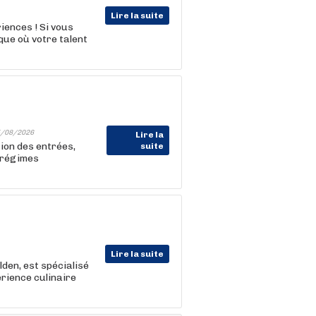
Lire la suite
iences ! Si vous
ue où votre talent
/08/2026
Lire la
ion des entrées,
suite
 régimes
Lire la suite
den, est spécialisé
rience culinaire