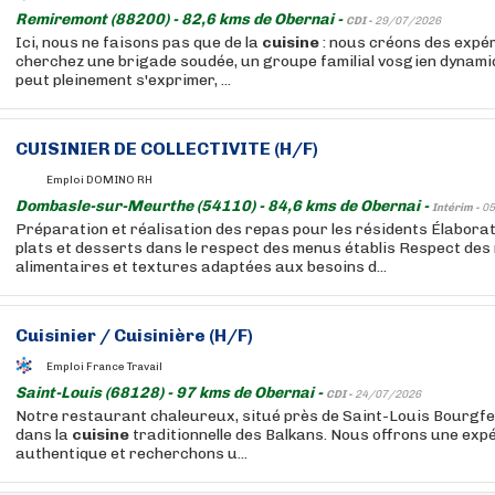
Remiremont (88200) - 82,6 kms de Obernai -
CDI -
29/07/2026
Ici, nous ne faisons pas que de la
cuisine
: nous créons des expér
cherchez une brigade soudée, un groupe familial vosgien dynamiq
peut pleinement s'exprimer, ...
CUISINIER DE COLLECTIVITE (H/F)
Emploi DOMINO RH
Dombasle-sur-Meurthe (54110) - 84,6 kms de Obernai -
Intérim -
05
Préparation et réalisation des repas pour les résidents Élaborat
plats et desserts dans le respect des menus établis Respect des
alimentaires et textures adaptées aux besoins d...
Cuisinier / Cuisinière (H/F)
Emploi France Travail
Saint-Louis (68128) - 97 kms de Obernai -
CDI -
24/07/2026
Notre restaurant chaleureux, situé près de Saint-Louis Bourgfel
dans la
cuisine
traditionnelle des Balkans. Nous offrons une expé
authentique et recherchons u...