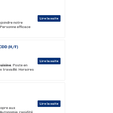
Lire la suite
ejoindre notre
 Personne efficace
DD (H/F)
Lire la suite
uisine
. Poste en
travaillé. Horaires
Lire la suite
propre aux
Autonomie, rapidité