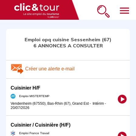
menu
Emploi opq cuisine Sessenheim (67)
6 ANNONCES A CONSULTER
Créer une alerte e-mail
Cuisinier H/F
Emploi MISTERTEMP
Vendenheim (67550), Bas-Rhin (67), Grand Est
-
Intérim
-
20/07/2026
Cuisinier / Cuisinière (H/F)
Emploi France Travail