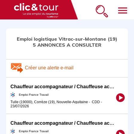
menu
Emploi logistique Vitrac-sur-Montane (19)
5 ANNONCES A CONSULTER
Créer une alerte e-mail
Chauffeur accompagnateur / Chauffeuse accompagnatrice de tourisme (H/F)
Emploi France Travail
Tulle (19000), Corrèze (19), Nouvelle-Aquitaine
-
CDD
-
23/07/2026
Chauffeur accompagnateur / Chauffeuse accompagnatrice de tourisme (H/F)
Emploi France Travail