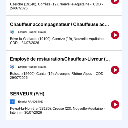
Uzerche (19140), Corrèze (19), Nouvelle-Aquitaine
-
CDD
-
24/07/2026
Chauffeur accompagnateur / Chauffeuse accompagnatrice de tourisme (H/F)
Emploi France Travail
Brive-la-Gaillarde (19100), Corrèze (19), Nouvelle-Aquitaine
-
CDD
-
24/07/2026
Employé de restauration/Chauffeur-Livreur (H/F)
Emploi France Travail
Boisset (15600), Cantal (15), Auvergne-Rhône-Alpes
-
CDD
-
29/07/2026
SERVEUR (F/H)
Emploi RANDSTAD
Peyrat-la-Nonière (23130), Creuse (23), Nouvelle-Aquitaine
-
Intérim
-
30/07/2026