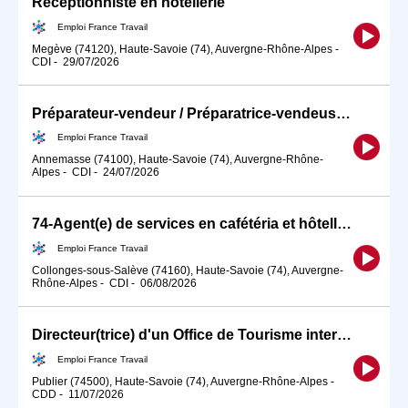
Réceptionniste en hôtellerie
Emploi France Travail
Megève (74120), Haute-Savoie (74), Auvergne-Rhône-Alpes
-
CDI
-
29/07/2026
Préparateur-vendeur / Préparatrice-vendeuse en restauration rapid (H/F)
Emploi France Travail
Annemasse (74100), Haute-Savoie (74), Auvergne-Rhône-
Alpes
-
CDI
-
24/07/2026
74-Agent(e) de services en cafétéria et hôtellerie (H/F)
Emploi France Travail
Collonges-sous-Salève (74160), Haute-Savoie (74), Auvergne-
Rhône-Alpes
-
CDI
-
06/08/2026
Directeur(trice) d'un Office de Tourisme intercommunal (H/F)
Emploi France Travail
Publier (74500), Haute-Savoie (74), Auvergne-Rhône-Alpes
-
CDD
-
11/07/2026