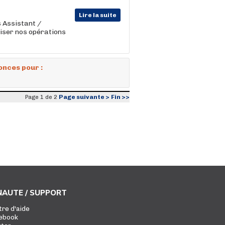
Lire la suite
 Assistant /
viser nos opérations
onces pour :
Page suivante >
Fin >>
Page 1 de 2
AUTE / SUPPORT
tre d'aide
ebook