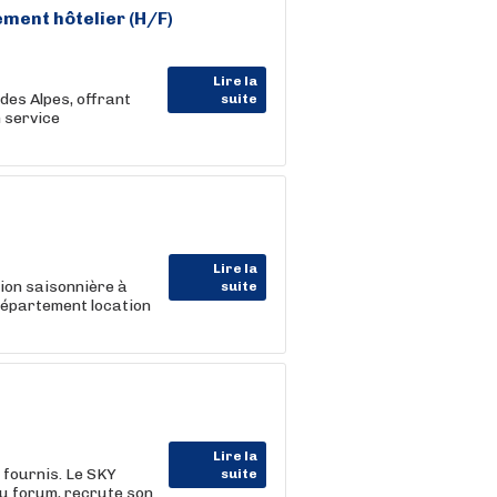
ment hôtelier (H/F)
Lire la
des Alpes, offrant
suite
 service
Lire la
ion saisonnière à
suite
département location
Lire la
fournis. Le SKY
suite
u forum, recrute son