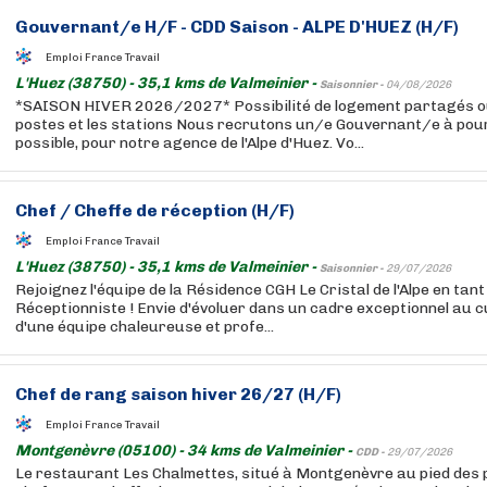
Gouvernant/e H/F - CDD Saison - ALPE D'HUEZ (H/F)
Emploi France Travail
L'Huez (38750) - 35,1 kms de Valmeinier -
Saisonnier -
04/08/2026
*SAISON HIVER 2026/2027* Possibilité de logement partagés ou
postes et les stations Nous recrutons un/e Gouvernant/e à pou
possible, pour notre agence de l'Alpe d'Huez. Vo...
Chef / Cheffe de réception (H/F)
Emploi France Travail
L'Huez (38750) - 35,1 kms de Valmeinier -
Saisonnier -
29/07/2026
Rejoignez l'équipe de la Résidence CGH Le Cristal de l'Alpe en tant
Réceptionniste ! Envie d'évoluer dans un cadre exceptionnel au c
d'une équipe chaleureuse et profe...
Chef de rang saison hiver 26/27 (H/F)
Emploi France Travail
Montgenèvre (05100) - 34 kms de Valmeinier -
CDD -
29/07/2026
Le restaurant Les Chalmettes, situé à Montgenèvre au pied des 