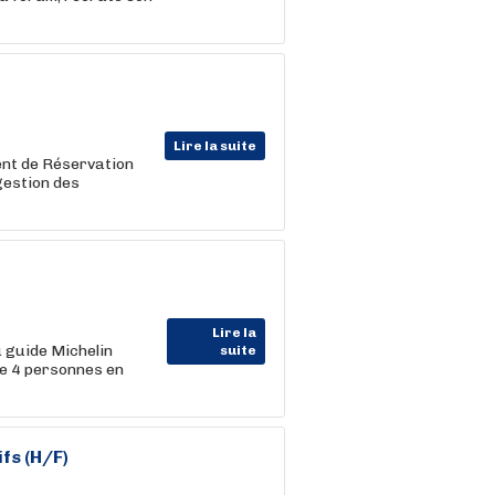
Lire la suite
gent de Réservation
gestion des
Lire la
 guide Michelin
suite
de 4 personnes en
fs (H/F)