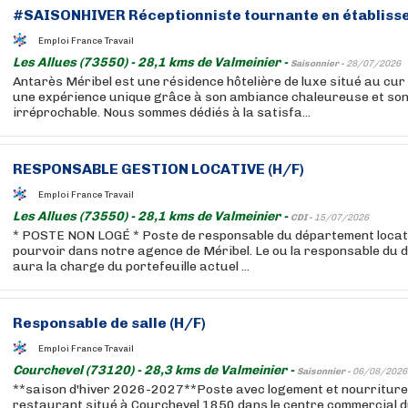
#SAISONHIVER Réceptionniste tournante en établisse
Emploi France Travail
Les Allues (73550) - 28,1 kms de Valmeinier -
Saisonnier -
28/07/2026
Antarès Méribel est une résidence hôtelière de luxe situé au cur 
une expérience unique grâce à son ambiance chaleureuse et son
irréprochable. Nous sommes dédiés à la satisfa...
RESPONSABLE GESTION LOCATIVE (H/F)
Emploi France Travail
Les Allues (73550) - 28,1 kms de Valmeinier -
CDI -
15/07/2026
* POSTE NON LOGÉ * Poste de responsable du département locat
pourvoir dans notre agence de Méribel. Le ou la responsable du 
aura la charge du portefeuille actuel ...
Responsable de salle (H/F)
Emploi France Travail
Courchevel (73120) - 28,3 kms de Valmeinier -
Saisonnier -
06/08/2026
**saison d'hiver 2026-2027**Poste avec logement et nourriture 
restaurant situé à Courchevel 1850 dans le centre commercial d