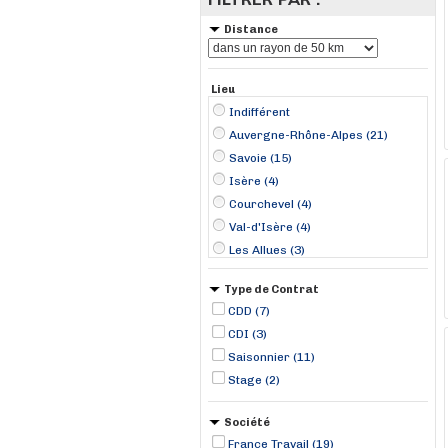
Distance
Lieu
Indifférent
Auvergne-Rhône-Alpes (21)
Savoie (15)
Isère (4)
Courchevel (4)
Val-d'Isère (4)
Les Allues (3)
Tignes (3)
Type de Contrat
Provence-Alpes-Côte d'Azur (2)
CDD (7)
L'Huez (2)
CDI (3)
Cervières (1)
Saisonnier (11)
Le Touvet (1)
Stage (2)
Montgenèvre (1)
Moutiers (1)
Société
Vaujany (1)
France Travail (19)