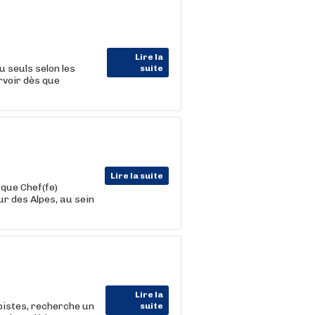
Lire la
 seuls selon les
suite
rvoir dès que
Lire la suite
 que Chef(fe)
ur des Alpes, au sein
Lire la
pistes, recherche un
suite