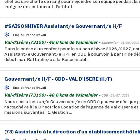
chef ou une cheffe de rang pour rejoindre son équipe pendant la 
intégrez un restaurant d'altitud...
#SAISONHIVER Assistant/e Gouvernant/e H/F
Emploi France Travail
Val-d'Isère (73150) - 48,6 kms de Valmeinier -
Saisonnier -
01/08/2026
Dans le cadre d'un renfort pour la saison d'hiver 2026/2027, n
Assistant/e Gouvernant/e H/F en CDD à pourvoir à partir de dé
début mai. Rattaché/e à la Responsabl...
Gouvernant/e H/F - CDD - VAL D'ISERE (H/F)
Emploi France Travail
Val-d'Isère (73150) - 48,6 kms de Valmeinier -
CDD -
26/07/2026
Nous recrutons un/e Gouvernant/e en CDD à pourvoir dès que po
rattaché/e à la Directrice Location de l'agence de Val d'Isère et 
missions suivantes : 1. Gestion ...
(73) Assistante à la direction d'un établissement hôtel