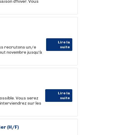
saison d'hiver. Vous
Lire la
ous recrutons un/e
suite
but novembre jusqu'à
Lire la
ssible. Vous serez
suite
interviendrez sur les
ier (H/F)