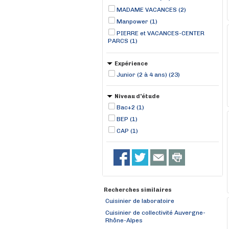
MADAME VACANCES (2)
Manpower (1)
PIERRE et VACANCES-CENTER
PARCS (1)
Expérience
Junior (2 à 4 ans) (23)
Niveau d'étude
Bac+2 (1)
BEP (1)
CAP (1)
Recherches similaires
Cuisinier de laboratoire
Cuisinier de collectivité Auvergne-
Rhône-Alpes