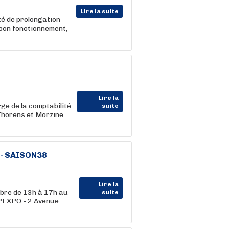
Lire la suite
té de prolongation
e bon fonctionnement,
Lire la
ge de la comptabilité
suite
horens et Morzine.
 - SAISON38
Lire la
re de 13h à 17h au
suite
LPEXPO - 2 Avenue