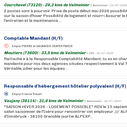
Courchevel (73120) - 28,3 kms de Valmeinier -
Saisonnier -
24/07/2026
2 postes sont à pourvoir Prise de poste début mai 2026 possibili
sur la saison d'hiver Possibilité de logement et nourri Assurer l
l'entretien et la maintenance ...
Comptable Mandant (H/F)
Emploi PIERRE et VACANCES-CENTER PARCS
Moutiers (73600) - 33,5 kms de Valmeinier -
CDI -
30/07/2026
Rattaché.e à la Responsable Comptabilité Mandant, tu es en char
mandante pour nos deux agences situées respectivement à Val T
Véritable, pilier pour les équipes ...
Responsable d'hébergement hôtelier polyvalent (H/F)
Emploi France Travail
Vaujany (38114) - 31,8 kms de Valmeinier -
Saisonnier -
30/07/2026
*SAISON HIVER 2026 - LOGEMENT POSSIBLE* RDV le 15 septemb
salon saisonnier de l'Isère pour rencontrer cet employeur /// A
d'Innsbruck - 38100 Grenoble (sortie ALPEXP...