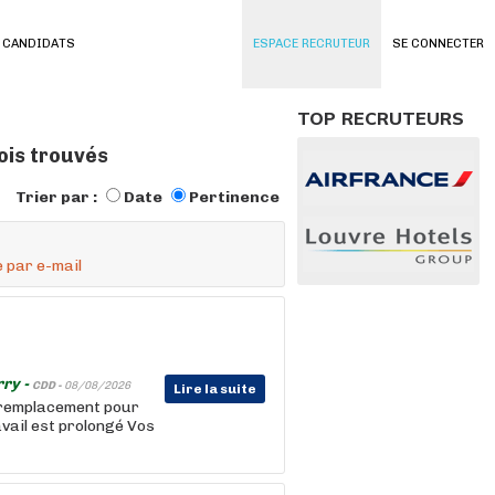
 CANDIDATS
ESPACE RECRUTEUR
SE CONNECTER
TOP RECRUTEURS
lois trouvés
Trier par :
Date
Pertinence
 par e-mail
rry -
CDD -
08/08/2026
Lire la suite
 remplacement pour
avail est prolongé Vos