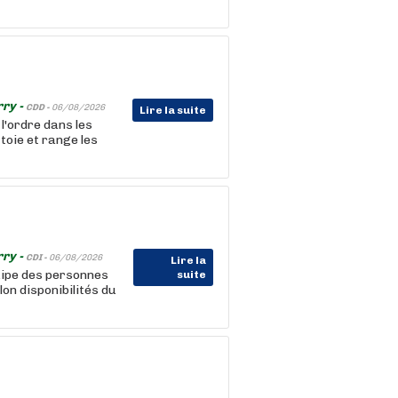
rry -
CDD -
06/08/2026
Lire la suite
l'ordre dans les
toie et range les
rry -
CDI -
06/08/2026
Lire la
ipe des personnes
suite
lon disponibilités du