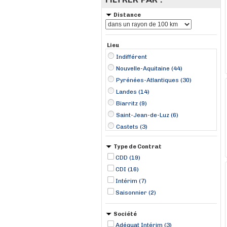
Distance
Lieu
Indifférent
Nouvelle-Aquitaine (44)
Pyrénées-Atlantiques (30)
Landes (14)
Biarritz (9)
Saint-Jean-de-Luz (6)
Castets (3)
Pau (3)
Type de Contrat
Peyrehorade (3)
CDD (19)
Bayonne (2)
CDI (16)
Biron (2)
Intérim (7)
Soorts-Hossegor (2)
Saisonnier (2)
Anglet (1)
Bedous (1)
Société
Adéquat Intérim (3)