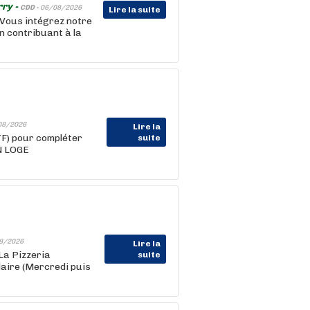
rry -
CDD -
06/08/2026
Lire la suite
: Vous intégrez notre
n contribuant à la
08/2026
Lire la
/F) pour compléter
suite
N LOGE
8/2026
Lire la
La Pizzeria
suite
aire (Mercredi puis