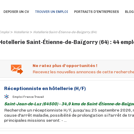
DEPOSER UN CV
TROUVER UN EMPLOI
PORTRAITS D'ENTREPRISES
BLOG
>
>
Emploi
Hotellerie
Hotellerie Saint-Étienne-de-Baïgorry (64)
Hotellerie Saint-Étienne-de-Baïgorry (64) : 44 emp
Ne ratez plus d'opportunités !
Recevez les nouvelles annonces de cette recherche
Réceptionniste en
hôtellerie
(H/F)
Emploi France Travail
Saint-Jean-de-Luz (64500) - 34,9 kms de Saint-Étienne-de-Baïgo
Recherche un réceptionniste H/F, jusqu'au 25 septembre 2026,
cause d'arrêt maladie, possibilité de prolongation si l'arrêt de tr
principales missions seront: - ...