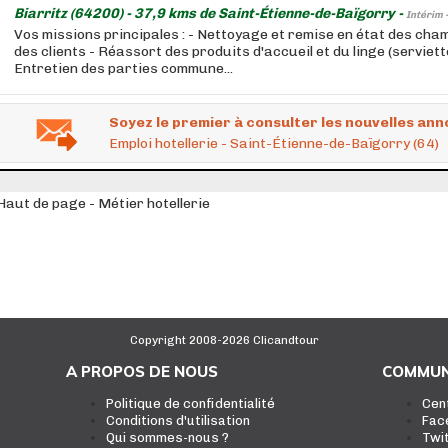
Biarritz (64200) - 37,9 kms de Saint-Étienne-de-Baïgorry -
Intérim 
Vos missions principales : - Nettoyage et remise en état des cha
des clients - Réassort des produits d'accueil et du linge (serviette
Entretien des parties commune...
Soyez le premier à consulter les nouvelles ann
Emploi hotellerie - Saint-Étienne-de-Baïgorry (64)
Haut de page - Métier hotellerie
Copyright 2008-2026 Clicandtour
A PROPOS DE NOUS
COMMUN
Politique de confidentialité
Cen
Conditions d'utilisation
Fac
Qui sommes-nous ?
Twi