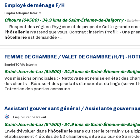
Employé de ménage F/H
Emploi Adéquat Intérim
Ciboure (64500) - 34,9 kms de Saint-Étienne-de-Baïgorry -
Intérim 
. - Respect des règles d'hygiène et de propreté Cette grande ens
l'hôtellerie
n'attend que vous. Contrat : intérim Profil : - Une pr
hôtellerie
est demandée -...
FEMME DE CHAMBRE / VALET DE CHAMBRE (H/F) - HOT
Emploi TOMA Interim
Saint-Jean-de-Luz (64500) - 34,9 kms de Saint-Étienne-de-Baïgo
Vos missions principales : - Nettoyage et remise en état des cha
des clients - Réassort des produits d'accueil et du linge (serviette
Entretien des parties commune...
Assistant gouvernant général / Assistante gouvernan
Emploi France Travail
Saint-Jean-de-Luz (64500) - 34,9 kms de Saint-Étienne-de-Baïgo
Envie d'évoluer dans
l'hôtellerie
sans quitter le terrain ? Le Bizi
établissement 4 étoiles de 52 chambres, situé au cur de Saint-J