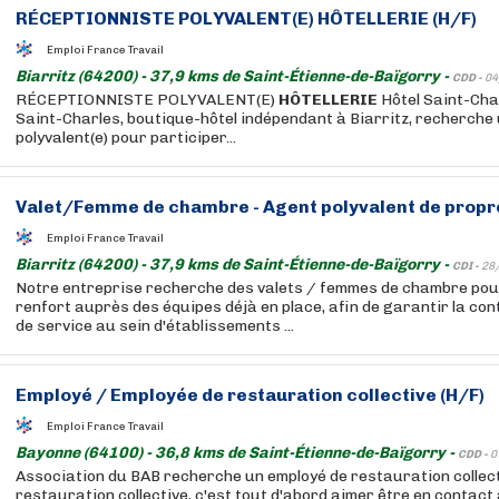
RÉCEPTIONNISTE POLYVALENT(E)
HÔTELLERIE
(H/F)
Emploi France Travail
Biarritz (64200) - 37,9 kms de Saint-Étienne-de-Baïgorry -
CDD -
04
RÉCEPTIONNISTE POLYVALENT(E)
HÔTELLERIE
Hôtel Saint-Char
Saint-Charles, boutique-hôtel indépendant à Biarritz, recherche 
polyvalent(e) pour participer...
Valet/Femme de chambre - Agent polyvalent de propre
Emploi France Travail
Biarritz (64200) - 37,9 kms de Saint-Étienne-de-Baïgorry -
CDI -
28
Notre entreprise recherche des valets / femmes de chambre pour
renfort auprès des équipes déjà en place, afin de garantir la cont
de service au sein d'établissements ...
Employé / Employée de restauration collective (H/F)
Emploi France Travail
Bayonne (64100) - 36,8 kms de Saint-Étienne-de-Baïgorry -
CDD -
0
Association du BAB recherche un employé de restauration collecti
restauration collective, c'est tout d'abord aimer être en contact