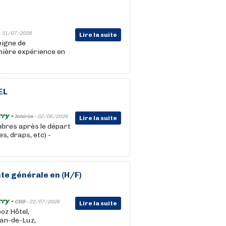
-
31/07/2026
Lire la suite
eigne de
emière expérience en
EL
rry -
Intérim -
02/08/2026
Lire la suite
mbres après le départ
s, draps, etc) -
te générale en (H/F)
rry -
CDD -
22/07/2026
Lire la suite
poz Hôtel,
ean-de-Luz,