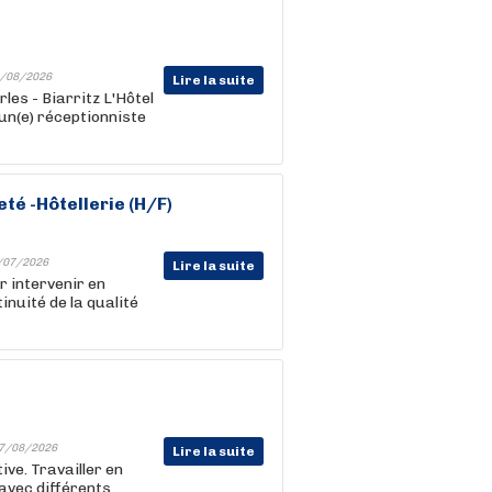
/08/2026
Lire la suite
les - Biarritz L'Hôtel
un(e) réceptionniste
té -
Hôtellerie
(H/F)
/07/2026
Lire la suite
 intervenir en
inuité de la qualité
7/08/2026
Lire la suite
ve. Travailler en
 avec différents