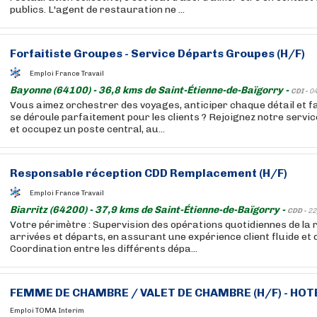
publics. L'agent de restauration ne ...
Forfaitiste Groupes - Service Départs Groupes (H/F)
Emploi France Travail
Bayonne (64100) - 36,8 kms de Saint-Étienne-de-Baïgorry -
CDI -
0
Vous aimez orchestrer des voyages, anticiper chaque détail et fa
se déroule parfaitement pour les clients ? Rejoignez notre serv
et occupez un poste central, au...
Responsable réception CDD Remplacement (H/F)
Emploi France Travail
Biarritz (64200) - 37,9 kms de Saint-Étienne-de-Baïgorry -
CDD -
22
Votre périmètre : Supervision des opérations quotidiennes de la 
arrivées et départs, en assurant une expérience client fluide et 
Coordination entre les différents dépa...
FEMME DE CHAMBRE / VALET DE CHAMBRE (H/F) - HOT
Emploi TOMA Interim