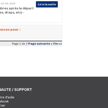
-
02/08/2026
Lire la suite
mbres après le départ
s, draps, etc) -
onces pour :
Page suivante >
Fin >>
Page 1 de 3
AUTE / SUPPORT
tre d'aide
ebook
tter