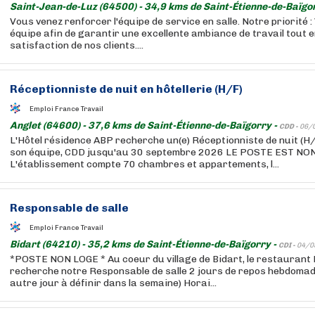
Saint-Jean-de-Luz (64500) - 34,9 kms de Saint-Étienne-de-Baïgo
Vous venez renforcer l'équipe de service en salle. Notre priorité 
équipe afin de garantir une excellente ambiance de travail tout e
satisfaction de nos clients....
Réceptionniste de nuit en
hôtellerie
(H/F)
Emploi France Travail
Anglet (64600) - 37,6 kms de Saint-Étienne-de-Baïgorry -
CDD -
06/
L'Hôtel résidence ABP recherche un(e) Réceptionniste de nuit (H
son équipe, CDD jusqu'au 30 septembre 2026 LE POSTE EST NO
L'établissement compte 70 chambres et appartements, l...
Responsable de salle
Emploi France Travail
Bidart (64210) - 35,2 kms de Saint-Étienne-de-Baïgorry -
CDI -
04/0
*POSTE NON LOGE * Au coeur du village de Bidart, le restaurant 
recherche notre Responsable de salle 2 jours de repos hebdomad
autre jour à définir dans la semaine) Horai...