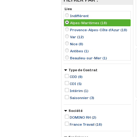
Lieu
Indifférent
Alpes-Maritimes (18)
Provence-Alpes-Côte d'Azur (18)
Var (12)
Nice (8)
Antibes (1)
Beaulieu-sur-Mer (1)
Biot (1)
Type de Contrat
Cannes (1)
CDD (9)
Eze-Village (1)
CDI (5)
Guillaumes (1)
Intérim (1)
Mouans-Sartoux (1)
Saisonnier (3)
Pégomas (1)
Roquebrune-Cap-Martin (1)
Société
DOMINO RH (2)
France Travail (16)