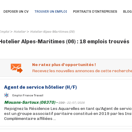
DEPOSER UN CV
TROUVER UN EMPLOI
PORTRAITS D'ENTREPRISES
BLOG
>
>
Emploi
Hotelier
Hotelier Alpes-Maritimes (06)
Hotelier Alpes-Maritimes (06) : 18 emplois trouvés
Ne ratez plus d'opportunités !
Recevez les nouvelles annonces de cette recherche
Agent de service
hôtelier
(H/F)
Emploi France Travail
Mouans-Sartoux (06370) -
CDD -
22/07/2026
Rejoignez la Résidence Les Aquarelles en tant qu'Agent de servi
est un groupe associatif paritaire constitué en 2019 par les Ins
Complémentaire affiliées ...