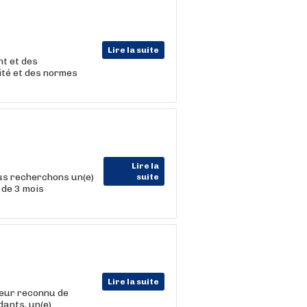
Lire la suite
t et des
ité et des normes
Lire la
us recherchons un(e)
suite
 de 3 mois
Lire la suite
teur reconnu de
ants, un(e)