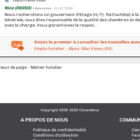
Emploi France Travail
Nice (06000) -
Saisonnier -
31/07/2026
Nous recherchons un gouvernant d'étage (H/F). Rattaché(e) à l
Générale, vous êtes responsable de la qualité des chambres et d
avez la charge. Vous garantissez le respec...
Soyez le premier à consulter les nouvelles ann
Emploi hotelier - Alpes-Maritimes (06)
Haut de page - Métier hotelier
Copyright 2008-2026 Clicandtour
A PROPOS DE NOUS
COMMUN
Politique de confidentialité
Cen
Conditions d'utilisation
Fac