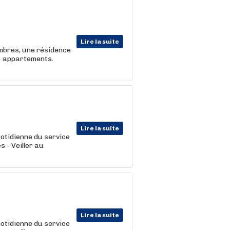
Lire la suite
ambres, une résidence
6 appartements.
Lire la suite
uotidienne du service
 - Veiller au
Lire la suite
uotidienne du service