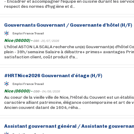
- Encadrer et accompagner l'équipe en cuisine durant les services
respect des normes d'hygiène et d...
Gouvernants Gouvernant / Gouvernante d'hôtel (H/F)
Emploi France Travail
Nice (06000) -
CDI -
25/07/2026
L'hôtel ASTON LA SCALA recherche un(e) Gouvernant(e) d'hôtel Co
plein - 39h/semaine Salaire à débattre+ primes+ avantages Prim
satisfaction client, coût produit d'a...
#HRTNice2026 Gouvernant d'étage (H/F)
Emploi France Travail
Nice (06000) -
CDD -
04/08/2026
Au coeur de la vieille ville de Nice, l'Hôtel du Couvent est un établ
caractère alliant patrimoine, élégance contemporaine et art de 
Ancien couvent datant de 1604, réha...
Assistant gouvernant général / Assistante gouvernan