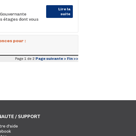
Lire la
a Gouvernante
suite
es étages dont vous
onces pour :
Page suivante >
Fin >>
Page 1 de 2
AUTE / SUPPORT
tre d'aide
ebook