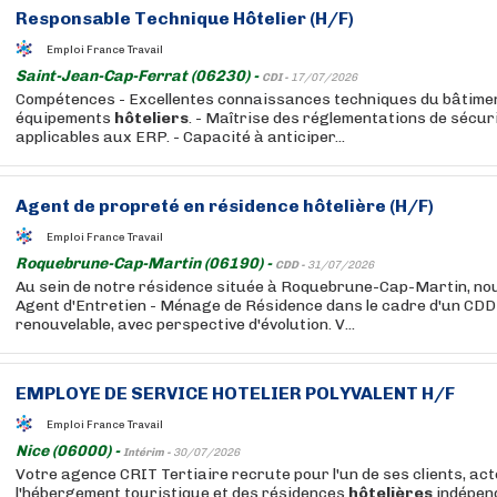
Responsable Technique
Hôtelier
(H/F)
Emploi France Travail
Saint-Jean-Cap-Ferrat (06230) -
CDI -
17/07/2026
Compétences - Excellentes connaissances techniques du bâtimen
équipements
hôteliers
. - Maîtrise des réglementations de sécur
applicables aux ERP. - Capacité à anticiper...
Agent de propreté en résidence
hôtelière
(H/F)
Emploi France Travail
Roquebrune-Cap-Martin (06190) -
CDD -
31/07/2026
Au sein de notre résidence située à Roquebrune-Cap-Martin, no
Agent d'Entretien - Ménage de Résidence dans le cadre d'un CDD
renouvelable, avec perspective d'évolution. V...
EMPLOYE DE SERVICE
HOTELIER
POLYVALENT H/F
Emploi France Travail
Nice (06000) -
Intérim -
30/07/2026
Votre agence CRIT Tertiaire recrute pour l'un de ses clients, ac
l'hébergement touristique et des résidences
hôtelières
indépend