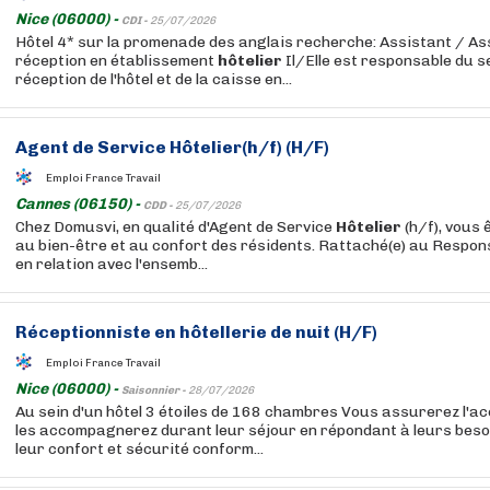
Nice (06000) -
CDI -
25/07/2026
Hôtel 4* sur la promenade des anglais recherche: Assistant / As
réception en établissement
hôtelier
Il/Elle est responsable du s
réception de l'hôtel et de la caisse en...
Agent de Service
Hôtelier
(h/f) (H/F)
Emploi France Travail
Cannes (06150) -
CDD -
25/07/2026
Chez Domusvi, en qualité d'Agent de Service
Hôtelier
(h/f), vous 
au bien-être et au confort des résidents. Rattaché(e) au Respons
en relation avec l'ensemb...
Réceptionniste en hôtellerie de nuit (H/F)
Emploi France Travail
Nice (06000) -
Saisonnier -
28/07/2026
Au sein d'un hôtel 3 étoiles de 168 chambres Vous assurerez l'acc
les accompagnerez durant leur séjour en répondant à leurs besoin
leur confort et sécurité conform...