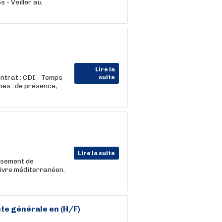
 - Veiller au
Lire la
ntrat : CDI - Temps
suite
es : de présence,
Lire la suite
issement de
vivre méditerranéen.
te générale en (H/F)