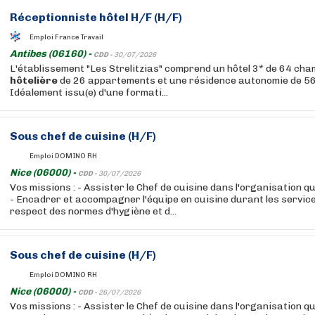
Réceptionniste hôtel H/F (H/F)
Emploi France Travail
Antibes (06160) -
CDD -
30/07/2026
L'établissement "Les Strelitzias" comprend un hôtel 3* de 64 ch
hôtelière
de 26 appartements et une résidence autonomie de 5
Idéalement issu(e) d'une formati...
Sous chef de cuisine (H/F)
Emploi DOMINO RH
Nice (06000) -
CDD -
30/07/2026
Vos missions : - Assister le Chef de cuisine dans l'organisation q
- Encadrer et accompagner l'équipe en cuisine durant les services
respect des normes d'hygiène et d...
Sous chef de cuisine (H/F)
Emploi DOMINO RH
Nice (06000) -
CDD -
26/07/2026
Vos missions : - Assister le Chef de cuisine dans l'organisation q