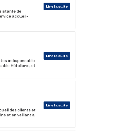
Lire la suite
sistante de
ervice accueil-
Lire la suite
êtes indispensable
able Hôtellerie, et
Lire la suite
ueil des clients et
s et en veillant à