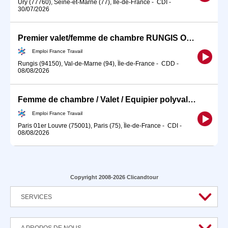
Ury (77760), Seine-et-Marne (77), Île-de-France
-
CDI
-
30/07/2026
Premier valet/femme de chambre RUNGIS ORLY 94150 (H/F)
Emploi France Travail
Rungis (94150), Val-de-Marne (94), Île-de-France
-
CDD
-
08/08/2026
Femme de chambre / Valet / Equipier polyvalent - Hôtel ultra luxe (H/F)
Emploi France Travail
Paris 01er Louvre (75001), Paris (75), Île-de-France
-
CDI
-
08/08/2026
Copyright 2008-2026 Clicandtour
SERVICES