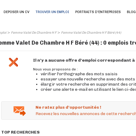
DEPOSER UN CV
TROUVER UN EMPLOI
PORTRAITS D'ENTREPRISES
BLOG
>
>
ploi
Femme Valet De Chambre H F
Femme Valet De Chambre H F Béré (44)
emme Valet De Chambre H F Béré (44) : 0 emplois t
Il n'y a aucune offre d'emploi correspondant 
Nous vous proposons de :
vérifier l'orthographe des mots saisis
essayer une nouvelle recherche avec des mots
élargir votre recherche en supprimant des cri
créer une alerte e-mail en utilisant le lien ci-d
Ne ratez plus d'opportunités !
Recevez les nouvelles annonces de cette recherch
TOP RECHERCHES