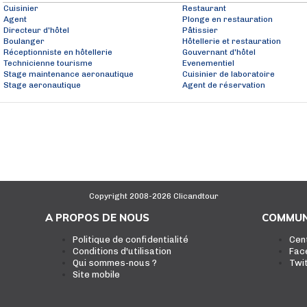
Cuisinier
Restaurant
Agent
Plonge en restauration
Directeur d'hôtel
Pâtissier
Boulanger
Hôtellerie et restauration
Réceptionniste en hôtellerie
Gouvernant d'hôtel
Technicienne tourisme
Evenementiel
Stage maintenance aeronautique
Cuisinier de laboratoire
Stage aeronautique
Agent de réservation
Copyright 2008-2026 Clicandtour
A PROPOS DE NOUS
COMMUN
Politique de confidentialité
Cen
Conditions d'utilisation
Fac
Qui sommes-nous ?
Twi
Site mobile