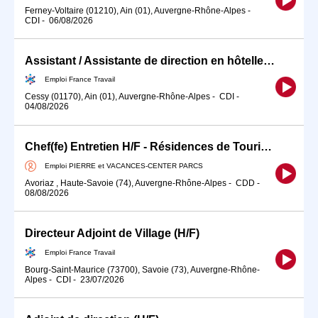
Ferney-Voltaire (01210), Ain (01), Auvergne-Rhône-Alpes
-
CDI
-
06/08/2026
Assistant / Assistante de direction en hôtellerie-restauration (H/F)
Emploi France Travail
Cessy (01170), Ain (01), Auvergne-Rhône-Alpes
-
CDI
-
04/08/2026
Chef(fe) Entretien H/F - Résidences de Tourisme Pierre Vacances AVORIAZ
Emploi PIERRE et VACANCES-CENTER PARCS
Avoriaz , Haute-Savoie (74), Auvergne-Rhône-Alpes
-
CDD
-
08/08/2026
Directeur Adjoint de Village (H/F)
Emploi France Travail
Bourg-Saint-Maurice (73700), Savoie (73), Auvergne-Rhône-
Alpes
-
CDI
-
23/07/2026