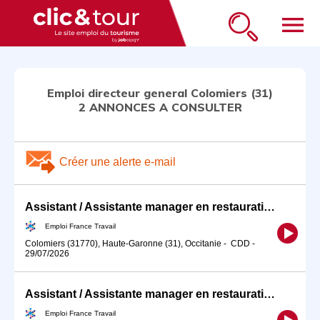
menu
Emploi directeur general Colomiers (31)
2 ANNONCES A CONSULTER
Créer une alerte e-mail
Assistant / Assistante manager en restauration en Apprentissage (H/F)
Emploi France Travail
Colomiers (31770), Haute-Garonne (31), Occitanie
-
CDD
-
29/07/2026
Assistant / Assistante manager en restauration en Apprentissage ( (H/F)
Emploi France Travail