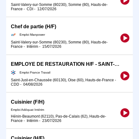
Saint-Valery-sur-Somme (80230), Somme (80), Hauts-de-
France
-
CDI
-
12/07/2026
Chef de partie (H/F)
Emploi Manpower
Saint-Valery-sur-Somme (80230), Somme (80), Hauts-de-
France
-
Intérim
-
15/07/2026
EMPLOYE DE RESTAURATION H/F - SAINT-JUST-EN-CHAUSSEE - CDD (H/F)
Emploi France Travail
Saint-Just-en-Chaussée (60130), Oise (60), Hauts-de-France
-
CDD
-
04/08/2026
Cuisinier (F/H)
Emploi Adéquat Intérim
Hénin-Beaumont (62110), Pas-de-Calais (62), Hauts-de-
France
-
Intérim
-
23/07/2026
Cuisinier (H/F)