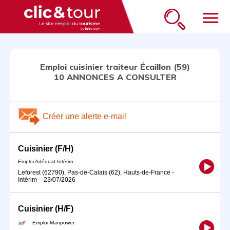
menu
Emploi cuisinier traiteur Écaillon (59)
10 ANNONCES A CONSULTER
Créer une alerte e-mail
Cuisinier (F/H)
Emploi Adéquat Intérim
Leforest (62790), Pas-de-Calais (62), Hauts-de-France
-
Intérim
-
23/07/2026
Cuisinier (H/F)
Emploi Manpower