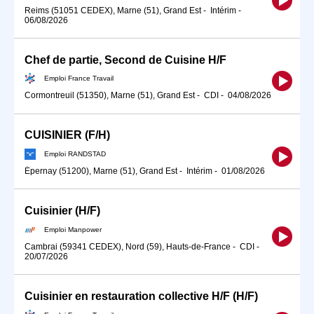
Reims (51051 CEDEX), Marne (51), Grand Est
-
Intérim
-
06/08/2026
Chef de partie, Second de Cuisine H/F
Emploi France Travail
Cormontreuil (51350), Marne (51), Grand Est
-
CDI
-
04/08/2026
CUISINIER (F/H)
Emploi RANDSTAD
Épernay (51200), Marne (51), Grand Est
-
Intérim
-
01/08/2026
Cuisinier (H/F)
Emploi Manpower
Cambrai (59341 CEDEX), Nord (59), Hauts-de-France
-
CDI
-
20/07/2026
Cuisinier en restauration collective H/F (H/F)