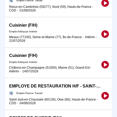
Emploi France Travail
Rieux-en-Cambrésis (59277), Nord (59), Hauts-de-France
-
CDD
-
01/08/2026
Cuisinier (F/H)
Emploi Adéquat Intérim
Meaux (77100), Seine-et-Marne (77), Île-de-France
-
Intérim
-
22/07/2026
Cuisinier (F/H)
Emploi Adéquat Intérim
Châlons-en-Champagne (51000), Marne (51), Grand Est
-
Intérim
-
14/07/2026
EMPLOYE DE RESTAURATION H/F - SAINT-JUST-EN-CHAUSSEE - CDD (H/F)
Emploi France Travail
Saint-Just-en-Chaussée (60130), Oise (60), Hauts-de-France
-
CDD
-
04/08/2026