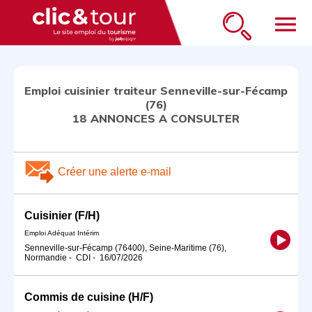
menu
Emploi cuisinier traiteur Senneville-sur-Fécamp
(76)
18 ANNONCES A CONSULTER
Créer une alerte e-mail
Cuisinier (F/H)
Emploi Adéquat Intérim
Senneville-sur-Fécamp (76400), Seine-Maritime (76),
Normandie
-
CDI
-
16/07/2026
Commis de cuisine (H/F)