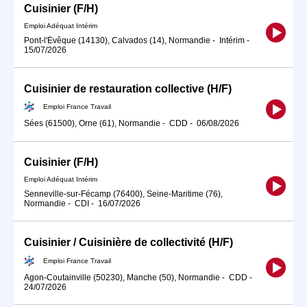
Cuisinier (F/H)
Emploi Adéquat Intérim
Pont-l'Évêque (14130), Calvados (14), Normandie
-
Intérim
-
15/07/2026
Cuisinier de restauration collective (H/F)
Emploi France Travail
Sées (61500), Orne (61), Normandie
-
CDD
-
06/08/2026
Cuisinier (F/H)
Emploi Adéquat Intérim
Senneville-sur-Fécamp (76400), Seine-Maritime (76),
Normandie
-
CDI
-
16/07/2026
Cuisinier / Cuisinière de collectivité (H/F)
Emploi France Travail
Agon-Coutainville (50230), Manche (50), Normandie
-
CDD
-
24/07/2026