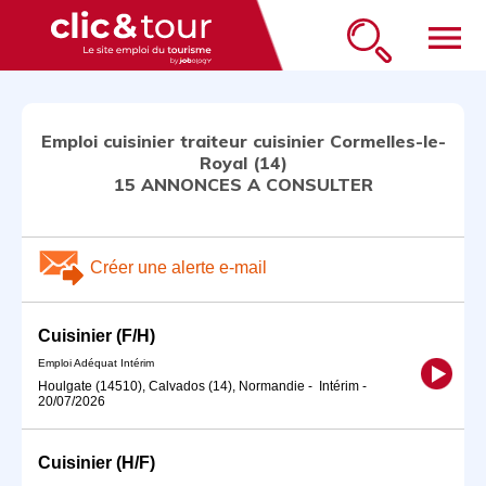
menu
Emploi cuisinier traiteur cuisinier Cormelles-le-
Royal (14)
15 ANNONCES A CONSULTER
Créer une alerte e-mail
Cuisinier (F/H)
Emploi Adéquat Intérim
Houlgate (14510), Calvados (14), Normandie
-
Intérim
-
20/07/2026
Cuisinier (H/F)