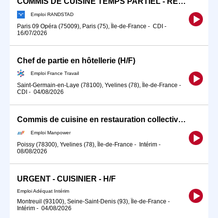
COMMIS DE CUISINE TEMPS PARTIEL - RESTAURATION RAPIDE (F/H)
Emploi RANDSTAD
Paris 09 Opéra (75009), Paris (75), Île-de-France
-
CDI
-
16/07/2026
Chef de partie en hôtellerie (H/F)
Emploi France Travail
Saint-Germain-en-Laye (78100), Yvelines (78), Île-de-France
-
CDI
-
04/08/2026
Commis de cuisine en restauration collective (H/F)
Emploi Manpower
Poissy (78300), Yvelines (78), Île-de-France
-
Intérim
-
08/08/2026
URGENT - CUISINIER - H/F
Emploi Adéquat Intérim
Montreuil (93100), Seine-Saint-Denis (93), Île-de-France
-
Intérim
-
04/08/2026