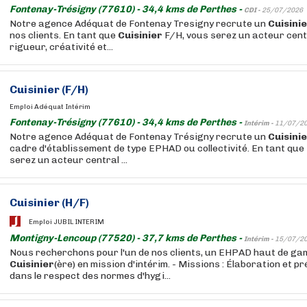
Fontenay-Trésigny (77610) - 34,4 kms de Perthes -
CDI -
25/07/2026
Notre agence Adéquat de Fontenay Tresigny recrute un
Cuisini
nos clients. En tant que
Cuisinier
F/H, vous serez un acteur centr
rigueur, créativité et...
Cuisinier
(F/H)
Emploi Adéquat Intérim
Fontenay-Trésigny (77610) - 34,4 kms de Perthes -
Intérim -
11/07/2
Notre agence Adéquat de Fontenay Trésigny recrute un
Cuisini
cadre d'établissement de type EPHAD ou collectivité. En tant que
serez un acteur central ...
Cuisinier
(H/F)
Emploi JUBIL INTERIM
Montigny-Lencoup (77520) - 37,7 kms de Perthes -
Intérim -
15/07/2
Nous recherchons pour l'un de nos clients, un EHPAD haut de ga
Cuisinier
(ère) en mission d'intérim. - Missions : Élaboration et 
dans le respect des normes d'hygi...