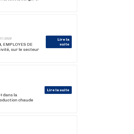
07/2026
Lire la
S
, EMPLOYES DE
suite
vité, sur le secteur
Lire la suite
 dans la
production chaude