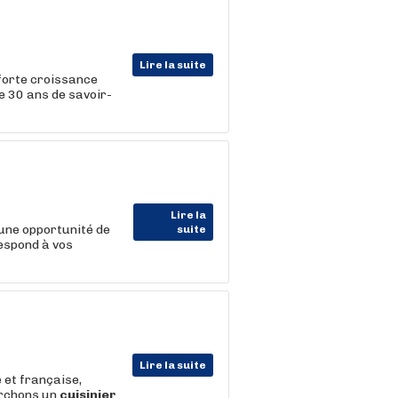
Lire la suite
forte croissance
de 30 ans de savoir-
Lire la
une opportunité de
suite
respond à vos
Lire la suite
 et française,
erchons un
cuisinier