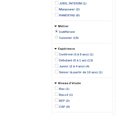
Montigny-Lencoup (1)
JUBIL INTERIM (1)
Manpower (2)
RANDSTAD (6)
Métier
Indifférent
Cuisinier (19)
Expérience
Confirmé (5 à 9 ans) (1)
Débutant (0 à 1 an) (13)
Junior (2 à 4 ans) (4)
Sénior (à partir de 10 ans) (1)
Niveau d'étude
Bac (1)
Bac+2 (1)
BEP (2)
CAP (9)