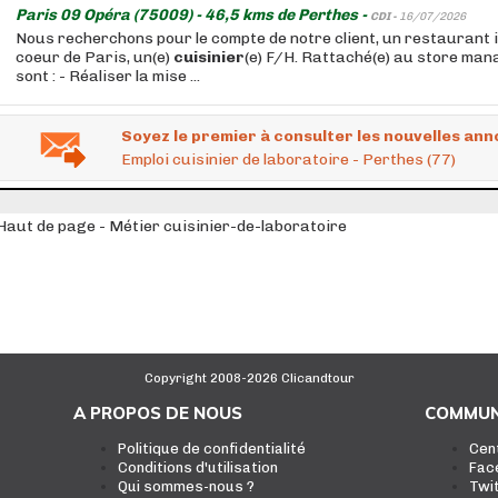
Paris 09 Opéra (75009) - 46,5 kms de Perthes -
CDI -
16/07/2026
Nous recherchons pour le compte de notre client, un restaurant i
coeur de Paris, un(e)
cuisinier
(e) F/H. Rattaché(e) au store man
sont : - Réaliser la mise ...
Soyez le premier à consulter les nouvelles ann
Emploi cuisinier de laboratoire - Perthes (77)
Haut de page - Métier cuisinier-de-laboratoire
Copyright 2008-2026 Clicandtour
A PROPOS DE NOUS
COMMUN
Politique de confidentialité
Cen
Conditions d'utilisation
Fac
Qui sommes-nous ?
Twi