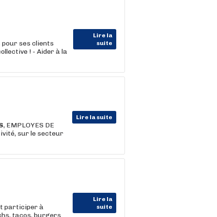
Lire la
our ses clients
suite
lective ! - Aider à la
Lire la suite
S
, EMPLOYES DE
vité, sur le secteur
Lire la
t participer à
suite
chs, tacos, burgers.