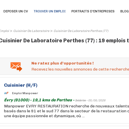
DEPOSER UN CV
TROUVER UN EMPLOI
PORTRAITS D'ENTREPRISES
BLOG
>
>
Emploi
Cuisinier De Laboratoire
Cuisinier De Laboratoire Perthes (77)
Cuisinier De Laboratoire Perthes (77) : 19 emplois
Ne ratez plus d'opportunités !
Recevez les nouvelles annonces de cette recherche
Cuisinier
(H/F)
Emploi Manpower
Évry (91000) - 19,1 kms de Perthes -
Intérim -
05/08/2026
Manpower EVRY RESTAURATION recherche de nouveaux talents p
basés dans le 91 et le sud 77 dans le secteur de la restauration c
une équipe passionnée et dynamique, où ...