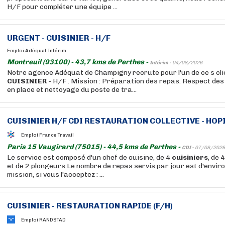
H/F pour compléter une équipe ...
URGENT -
CUISINIER
- H/F
Emploi Adéquat Intérim
Montreuil (93100) - 43,7 kms de Perthes -
Intérim -
04/08/2026
Notre agence Adéquat de Champigny recrute pour l'un de ce s cli
CUISINIER
- H/F . Mission : Préparation des repas. Respect de
en place et nettoyage du poste de tra...
CUISINIER
H/F CDI RESTAURATION COLLECTIVE - HOPI
Emploi France Travail
Paris 15 Vaugirard (75015) - 44,5 kms de Perthes -
CDI -
07/08/2026
Le service est composé d'un chef de cuisine, de 4
cuisiniers
, de 
et de 2 plongeurs Le nombre de repas servis par jour est d'envir
mission, si vous l'acceptez : ...
CUISINIER
- RESTAURATION RAPIDE (F/H)
Emploi RANDSTAD