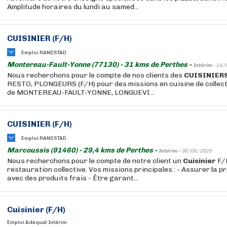
Amplitude horaires du lundi au samed...
CUISINIER
(F/H)
Emploi RANDSTAD
Montereau-Fault-Yonne (77130) - 31 kms de Perthes -
Intérim -
14/
Nous recherchons pour le compte de nos clients des
CUISINIER
RESTO, PLONGEURS (F/H) pour des missions en cuisine de collecti
de MONTEREAU-FAULT-YONNE, LONGUEVI...
CUISINIER
(F/H)
Emploi RANDSTAD
Marcoussis (91460) - 29,4 kms de Perthes -
Intérim -
06/08/2026
Nous recherchons pour le compte de notre client un
Cuisinier
F/H
restauration collective. Vos missions principales : - Assurer la 
avec des produits frais - Être garant...
Cuisinier
(F/H)
Emploi Adéquat Intérim