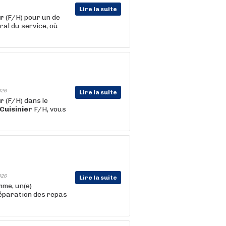
Lire la suite
er
(F/H) pour un de
al du service, où
026
Lire la suite
er
(F/H) dans le
Cuisinier
F/H, vous
026
Lire la suite
mme, un(e)
préparation des repas