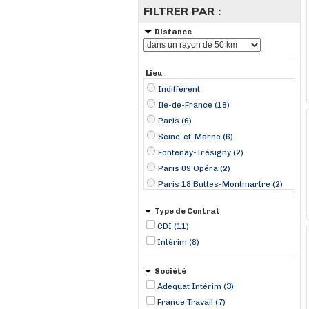
FILTRER PAR :
Distance
Lieu
Indifférent
Île-de-France (18)
Paris (6)
Seine-et-Marne (6)
Fontenay-Trésigny (2)
Paris 09 Opéra (2)
Paris 18 Buttes-Montmartre (2)
Évry (2)
Type de Contrat
Centre-Val de Loire (1)
CDI (11)
Arpajon (1)
Intérim (8)
Bonnelles (1)
Chessy (1)
Société
Marcoussis (1)
Adéquat Intérim (3)
Montereau-Fault-Yonne (1)
France Travail (7)