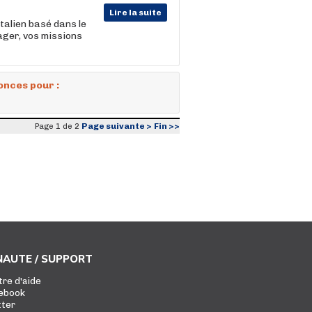
Lire la suite
talien basé dans le
ager, vos missions
onces pour :
Page suivante >
Fin >>
Page 1 de 2
AUTE / SUPPORT
tre d'aide
ebook
tter