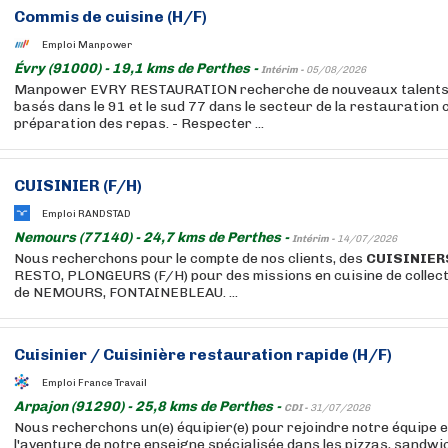
Commis de cuisine (H/F)
Emploi Manpower
Évry (91000) - 19,1 kms de Perthes -
Intérim -
05/08/2026
Manpower EVRY RESTAURATION recherche de nouveaux talents p
basés dans le 91 et le sud 77 dans le secteur de la restauration col
préparation des repas. - Respecter ...
CUISINIER
(F/H)
Emploi RANDSTAD
Nemours (77140) - 24,7 kms de Perthes -
Intérim -
14/07/2026
Nous recherchons pour le compte de nos clients, des
CUISINIER
RESTO, PLONGEURS (F/H) pour des missions en cuisine de collecti
de NEMOURS, FONTAINEBLEAU. ...
Cuisinier
/
Cuisinière
restauration rapide (H/F)
Emploi France Travail
Arpajon (91290) - 25,8 kms de Perthes -
CDI -
31/07/2026
Nous recherchons un(e) équipier(e) pour rejoindre notre équipe e
l'aventure de notre enseigne spécialisée dans les pizzas, sandwi