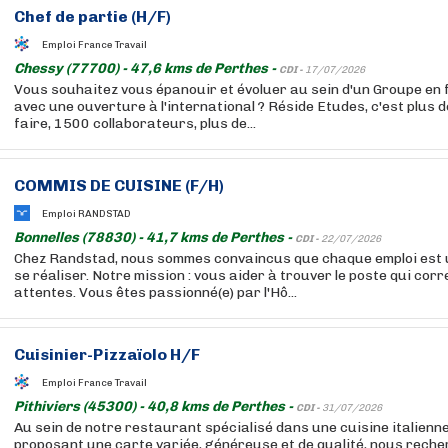
Chef de partie (H/F)
Emploi France Travail
Chessy (77700) - 47,6 kms de Perthes -
CDI -
17/07/2026
Vous souhaitez vous épanouir et évoluer au sein d'un Groupe en 
avec une ouverture à l'international ? Réside Etudes, c'est plus 
faire, 1500 collaborateurs, plus de...
COMMIS DE CUISINE (F/H)
Emploi RANDSTAD
Bonnelles (78830) - 41,7 kms de Perthes -
CDI -
22/07/2026
Chez Randstad, nous sommes convaincus que chaque emploi est 
se réaliser. Notre mission : vous aider à trouver le poste qui cor
attentes. Vous êtes passionné(e) par l'Hô...
Cuisinier
-Pizzaïolo H/F
Emploi France Travail
Pithiviers (45300) - 40,8 kms de Perthes -
CDI -
31/07/2026
Au sein de notre restaurant spécialisé dans une cuisine italienne
proposant une carte variée, généreuse et de qualité, nous rech