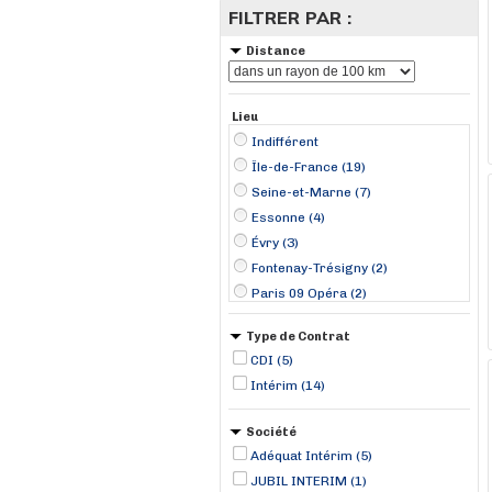
FILTRER PAR :
Distance
Lieu
Indifférent
Île-de-France (19)
Seine-et-Marne (7)
Essonne (4)
Évry (3)
Fontenay-Trésigny (2)
Paris 09 Opéra (2)
Roissy-en-France (2)
Type de Contrat
Bonnelles (1)
CDI (5)
Marcoussis (1)
Intérim (14)
Meaux (1)
Montereau-Fault-Yonne (1)
Société
Montigny-Lencoup (1)
Adéquat Intérim (5)
Montreuil (1)
JUBIL INTERIM (1)