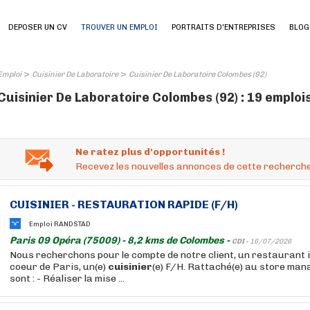
DEPOSER UN CV
TROUVER UN EMPLOI
PORTRAITS D'ENTREPRISES
BLOG
>
>
Emploi
Cuisinier De Laboratoire
Cuisinier De Laboratoire Colombes (92)
Cuisinier De Laboratoire Colombes (92) : 19 emploi
Ne ratez plus d'opportunités !
Recevez les nouvelles annonces de cette recherche
CUISINIER
- RESTAURATION RAPIDE (F/H)
Emploi RANDSTAD
Paris 09 Opéra (75009) - 8,2 kms de Colombes -
CDI -
16/07/2026
Nous recherchons pour le compte de notre client, un restaurant i
coeur de Paris, un(e)
cuisinier
(e) F/H. Rattaché(e) au store man
sont : - Réaliser la mise ...