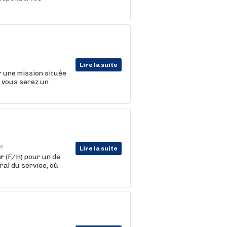
Lire la suite
 une mission située
 vous serez un
6
Lire la suite
er
(F/H) pour un de
al du service, où