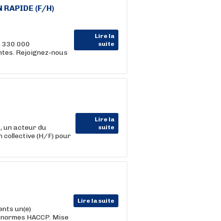
RAPIDE (F/H)
Lire la
, 330 000
suite
entes. Rejoignez-nous
Lire la
 un acteur du
suite
 collective (H/F) pour
Lire la suite
ents un(e)
s normes HACCP. Mise