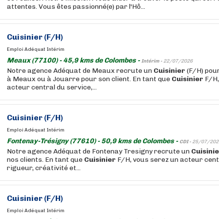
attentes. Vous êtes passionné(e) par l'Hô...
Cuisinier
(F/H)
Emploi Adéquat Intérim
Meaux (77100) - 45,9 kms de Colombes -
Intérim -
22/07/2026
Notre agence Adéquat de Meaux recrute un
Cuisinier
(F/H) pour
à Meaux ou à Jouarre pour son client. En tant que
Cuisinier
F/H,
acteur central du service,...
Cuisinier
(F/H)
Emploi Adéquat Intérim
Fontenay-Trésigny (77610) - 50,9 kms de Colombes -
CDI -
25/07/202
Notre agence Adéquat de Fontenay Tresigny recrute un
Cuisini
nos clients. En tant que
Cuisinier
F/H, vous serez un acteur centr
rigueur, créativité et...
Cuisinier
(F/H)
Emploi Adéquat Intérim