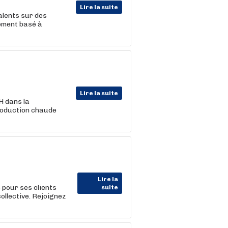
Lire la suite
lents sur des
ement basé à
Lire la suite
 dans la
production chaude
Lire la
our ses clients
suite
ollective. Rejoignez