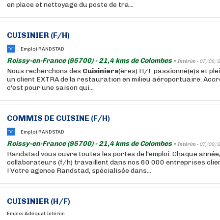
en place et nettoyage du poste de tra...
CUISINIER
(F/H)
Emploi RANDSTAD
Roissy-en-France (95700) - 21,4 kms de Colombes -
Intérim -
07/08/2
Nous recherchons des
Cuisiniers
(ères) H/F passionné(e)s et ple
un client EXTRA de la restauration en milieu aéroportuaire. Accr
c'est pour une saison qui...
COMMIS DE CUISINE (F/H)
Emploi RANDSTAD
Roissy-en-France (95700) - 21,4 kms de Colombes -
Intérim -
07/08/2
Randstad vous ouvre toutes les portes de l'emploi. Chaque année
collaborateurs (f/h) travaillent dans nos 60 000 entreprises cli
! Votre agence Randstad, spécialisée dans...
CUISINIER
(H/F)
Emploi Adéquat Intérim