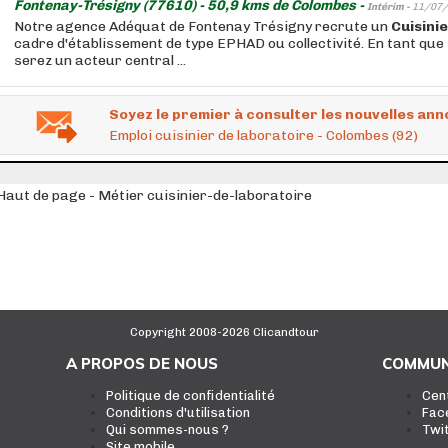
Fontenay-Trésigny (77610) - 50,9 kms de Colombes -
Intérim -
11/07/
Notre agence Adéquat de Fontenay Trésigny recrute un
Cuisini
cadre d'établissement de type EPHAD ou collectivité. En tant que
serez un acteur central ...
Soyez le premier à consulter les nouvelles ann
Emploi cuisinier de laboratoire - Colombes (92)
Haut de page - Métier cuisinier-de-laboratoire
Copyright 2008-2026 Clicandtour
A PROPOS DE NOUS
COMMUN
Politique de confidentialité
Cen
Conditions d'utilisation
Fac
Qui sommes-nous ?
Twi
Site mobile