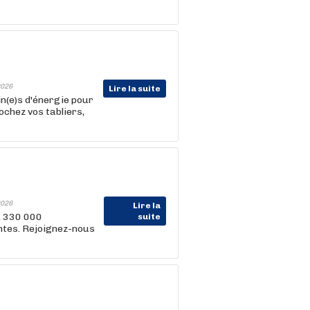
026
Lire la suite
in(e)s d'énergie pour
ochez vos tabliers,
026
Lire la
, 330 000
suite
entes. Rejoignez-nous