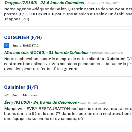
Trappes (78190) - 23,6 kms de Colombes -
Intérim -
31/07/2026
Notre agence Adéquat de Saint-Quentin recrute des nouveaux ta
postes (F/H) :
CUISINIER
pour une mission au sein d'un établiss
Trappes (78) . ...
CUISINIER
(F/H)
Emploi RANDSTAD
Marcoussis (91460) - 31 kms de Colombes -
Intérim -
06/08/2026
Nous recherchons pour le compte de notre client un
Cuisinier
F/H
restauration collective. Vos missions principales : - Assurer la 
avec des produits frais - Être garant...
Cuisinier
(H/F)
Emploi Manpower
Évry (91000) - 34,6 kms de Colombes -
CDI -
07/08/2026
Manpower EVRY RESTAURATION recherche de nouveaux talents p
basés dans le 91 et le sud 77 dans le secteur de la restauration c
une équipe passionnée et dynamique, où ...