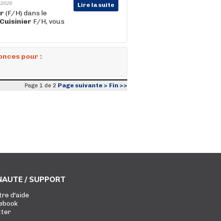
2026
Lire la suite
er
(F/H) dans le
Cuisinier
F/H, vous
onces pour :
Page suivante >
Fin >>
Page 1 de 2
AUTE / SUPPORT
tre d'aide
ebook
tter