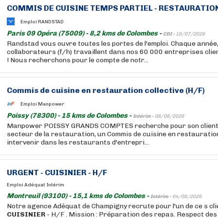
COMMIS DE CUISINE TEMPS PARTIEL - RESTAURATION 
Emploi RANDSTAD
Paris 09 Opéra (75009) - 8,2 kms de Colombes -
CDI -
16/07/2026
Randstad vous ouvre toutes les portes de l'emploi. Chaque année
collaborateurs (f/h) travaillent dans nos 60 000 entreprises cli
! Nous recherchons pour le compte de notr...
Commis de cuisine en restauration collective (H/F)
Emploi Manpower
Poissy (78300) - 15 kms de Colombes -
Intérim -
08/08/2026
Manpower POISSY GRANDS COMPTES recherche pour son client,
secteur de la restauration, un Commis de cuisine en restauration
intervenir dans les restaurants d'entrepri...
URGENT -
CUISINIER
- H/F
Emploi Adéquat Intérim
Montreuil (93100) - 15,1 kms de Colombes -
Intérim -
04/08/2026
Notre agence Adéquat de Champigny recrute pour l'un de ce s cli
CUISINIER
- H/F . Mission : Préparation des repas. Respect de