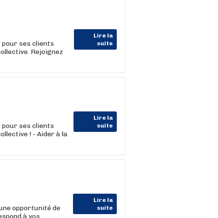
Lire la
our ses clients
suite
ollective. Rejoignez
Lire la
our ses clients
suite
lective ! - Aider à la
Lire la
une opportunité de
suite
respond à vos