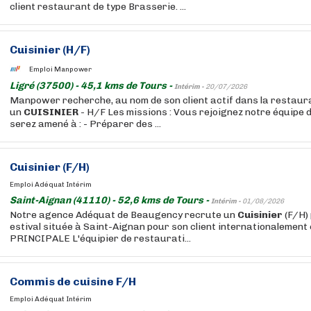
client restaurant de type Brasserie. ...
Cuisinier
(H/F)
Emploi Manpower
Ligré (37500) - 45,1 kms de Tours -
Intérim -
20/07/2026
Manpower recherche, au nom de son client actif dans la restaurat
un
CUISINIER
- H/F Les missions : Vous rejoignez notre équipe
serez amené à : - Préparer des ...
Cuisinier
(F/H)
Emploi Adéquat Intérim
Saint-Aignan (41110) - 52,6 kms de Tours -
Intérim -
01/08/2026
Notre agence Adéquat de Beaugency recrute un
Cuisinier
(F/H)
estival située à Saint-Aignan pour son client internationalemen
PRINCIPALE L'équipier de restaurati...
Commis de cuisine F/H
Emploi Adéquat Intérim