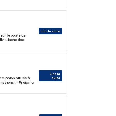
Lire la suite
sur le poste de
 livraisons des
Lire la
 mission située à
suite
missions : - Préparer