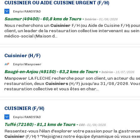
CUISINIER
OU AIDE CUISINE URGENT (F/H)
Emploi RANDSTAD
Saumur (49400) - 60,8 kms de Tours -
Intérim -
01/08/2026
Nous recherchons un
Cuisinier
F/H (ou Aide de Cuisine F/H) pou
client, un leader de la restauration collective intervenant au sei
médico-social (Maison d...
Cuisinier
(H/F)
Emploi Manpower
Baugé-en-Anjou (49150) - 63,2 kms de Tours -
Intérim -
15/07/2026
Manpower LA FLECHE recherche pour son client, un acteur du se
restauration, deux
Cuisiniers
(H/F) jusqu'au 31/08/2026. Vous 
restauration collective et vous êtes en char...
CUISINIER
(F/H)
Emploi RANDSTAD
Tuffé (72160) - 81,1 kms de Tours -
CDI -
01/08/2026
Ressentez-vous l'élan d'explorer votre passion pour la gastrono
Cuisinier
(F/H) ? "Rejoignez notre équipe dynamique où vous exe