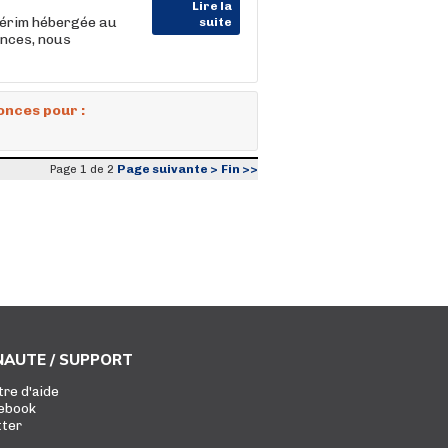
Lire la
térim hébergée au
suite
ences, nous
onces pour :
Page suivante >
Fin >>
Page 1 de 2
AUTE / SUPPORT
tre d'aide
ebook
tter