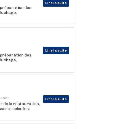
Lire la suite
 préparation des
pluchage,
Lire la suite
 préparation des
pluchage,
/2026
Lire la suite
 de la restauration,
sserts selon les