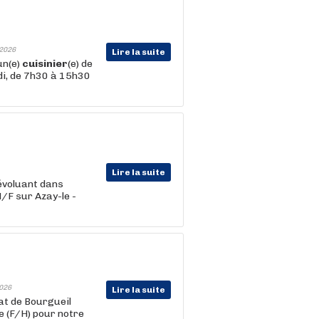
2026
Lire la suite
un(e)
cuisinier
(e) de
edi, de 7h30 à 15h30
Lire la suite
évoluant dans
H/F sur Azay-le -
026
Lire la suite
at de Bourgueil
e (F/H) pour notre