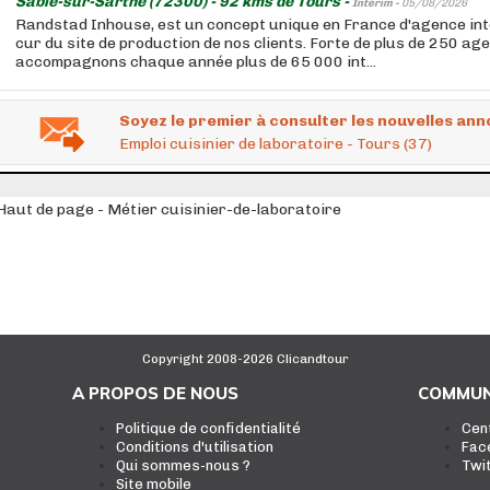
Sablé-sur-Sarthe (72300) - 92 kms de Tours -
Intérim -
05/08/2026
Randstad Inhouse, est un concept unique en France d'agence in
cur du site de production de nos clients. Forte de plus de 250 ag
accompagnons chaque année plus de 65 000 int...
Soyez le premier à consulter les nouvelles ann
Emploi cuisinier de laboratoire - Tours (37)
Haut de page - Métier cuisinier-de-laboratoire
Copyright 2008-2026 Clicandtour
A PROPOS DE NOUS
COMMUN
Politique de confidentialité
Cen
Conditions d'utilisation
Fac
Qui sommes-nous ?
Twi
Site mobile