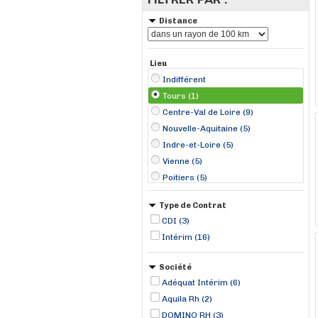
Distance
Lieu
Indifférent
Tours (1)
Centre-Val de Loire (9)
Nouvelle-Aquitaine (5)
Indre-et-Loire (5)
Vienne (5)
Poitiers (5)
Saint-Aignan (3)
Type de Contrat
Angers (1)
CDI (3)
Azay-le-Rideau (1)
Intérim (16)
Baugé-en-Anjou (1)
Cravant-les-Coteaux (1)
Société
Ligré (1)
Adéquat Intérim (6)
Sablé-sur-Sarthe (1)
Aquila Rh (2)
Saint-Gervais-la-Forêt (1)
DOMINO RH (3)