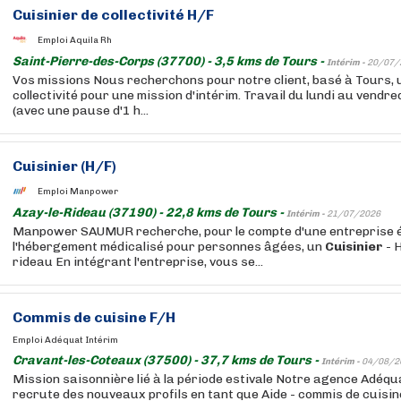
Cuisinier
de collectivité H/F
Emploi Aquila Rh
Saint-Pierre-des-Corps (37700) - 3,5 kms de Tours -
Intérim -
20/07/
Vos missions Nous recherchons pour notre client, basé à Tours, 
collectivité pour une mission d'intérim. Travail du lundi au vendr
(avec une pause d'1 h...
Cuisinier
(H/F)
Emploi Manpower
Azay-le-Rideau (37190) - 22,8 kms de Tours -
Intérim -
21/07/2026
Manpower SAUMUR recherche, pour le compte d'une entreprise 
l'hébergement médicalisé pour personnes âgées, un
Cuisinier
- 
rideau En intégrant l'entreprise, vous se...
Commis de cuisine F/H
Emploi Adéquat Intérim
Cravant-les-Coteaux (37500) - 37,7 kms de Tours -
Intérim -
04/08/2
Mission saisonnière lié à la période estivale Notre agence Adéqu
recrute des nouveaux profils en tant que Aide - commis de cuisin