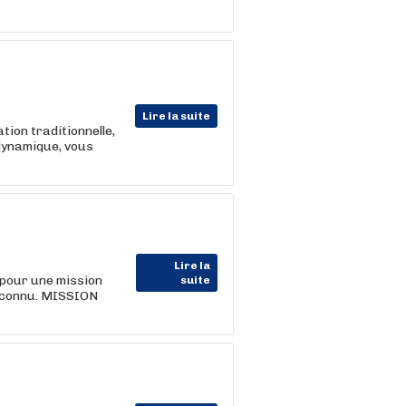
Lire la suite
ion traditionnelle,
 dynamique, vous
Lire la
 pour une mission
suite
t connu. MISSION