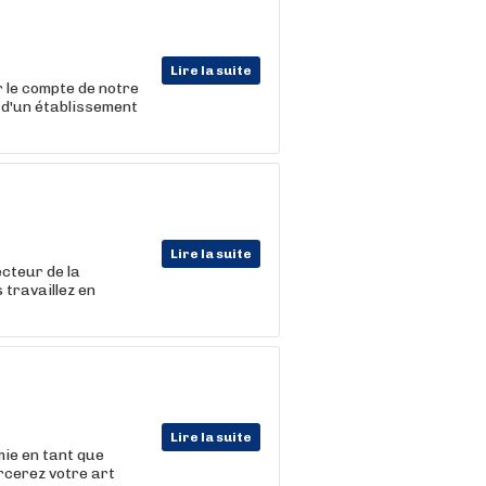
Lire la suite
r le compte de notre
n d'un établissement
Lire la suite
cteur de la
travaillez en
Lire la suite
mie en tant que
rcerez votre art