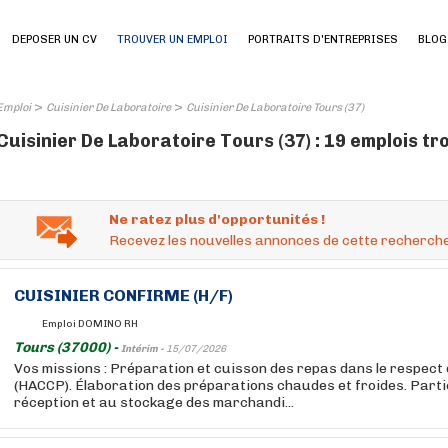
DEPOSER UN CV
TROUVER UN EMPLOI
PORTRAITS D'ENTREPRISES
BLOG
>
>
Emploi
Cuisinier De Laboratoire
Cuisinier De Laboratoire Tours (37)
Cuisinier De Laboratoire Tours (37) : 19 emplois t
Ne ratez plus d'opportunités !
Recevez les nouvelles annonces de cette recherche
CUISINIER
CONFIRME (H/F)
Emploi DOMINO RH
Tours (37000) -
Intérim -
15/07/2026
Vos missions : Préparation et cuisson des repas dans le respect
(HACCP). Élaboration des préparations chaudes et froides. Partic
réception et au stockage des marchandi...