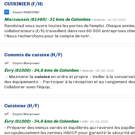
CUISINIER (F/H)
Emploi RANDSTAD
Marcoussis (91460) - 31 kms de Colombes -
Intérim -
06/08/2026
Randstad vous ouvre toutes les portes de l'emploi. Chaque année
collaborateurs (f/h) travaillent dans nos 60 000 entreprises cli
! Nous recherchons pour le compte de notr...
Commis de
cuisine
(H/F)
Emploi Manpower
Évry (91000) - 34,6 kms de Colombes -
Intérim -
05/08/2026
. - Maintenir la
cuisine
en ordre et propre. - Veiller à la conserva
des équipements. - Participer à la réception et au rangement de
Collaborer avec l'équip...
Cuisinier (H/F)
Emploi Manpower
Évry (91000) - 34,6 kms de Colombes -
CDI -
05/08/2026
- Préparer des menus variés et équilibrés qui raviront les papill
scrupuleusement les normes HACCP pour garantir la sécurité al