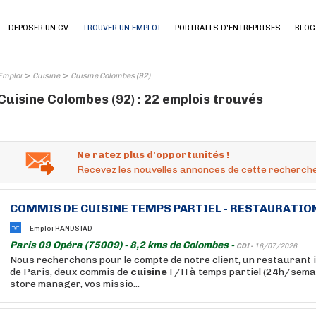
DEPOSER UN CV
TROUVER UN EMPLOI
PORTRAITS D'ENTREPRISES
BLOG
>
>
Emploi
Cuisine
Cuisine Colombes (92)
Cuisine Colombes (92) : 22 emplois trouvés
Ne ratez plus d'opportunités !
Recevez les nouvelles annonces de cette recherche
COMMIS DE
CUISINE
TEMPS PARTIEL - RESTAURATION 
Emploi RANDSTAD
Paris 09 Opéra (75009) - 8,2 kms de Colombes -
CDI -
16/07/2026
Nous recherchons pour le compte de notre client, un restaurant 
de Paris, deux commis de
cuisine
F/H à temps partiel (24h/semai
store manager, vos missio...