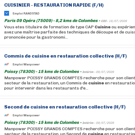
CUISINIER - RESTAURATION RAPIDE (F/H)
Emploi RANDSTAD
Paris 09 Opéra (75009) - 8,2 kms de Colombes -
CDI -
16/07/2026
Vous etes titulaire de formation de type CAP
Cuisine
ou expérien
avez une maîtrise parfaite des techniques de découpe et de cuiss
prononcée pour la gastronomi...
Commis de
cuisine
en restauration collective (H/F)
Emploi Manpower
Poissy (78300) - 15 kms de Colombes -
Intérim -
09/07/2026
Manpower POISSY GRANDS COMPTES recherche pour son client,
secteur de la restauration, un Commis de
cuisine
en restauration
pour intervenir dans les restaurants d'e...
Second de
cuisine
en restauration collective (H/F)
Emploi Manpower
Poissy (78300) - 15 kms de Colombes -
Intérim -
09/07/2026
Manpower POISSY GRANDS COMPTES recherche pour son client,
secteur de la restauration, un Second de
cuisine
en restauration