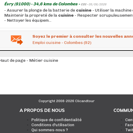
Évry (91000) - 34,6 kms de Colombes -
CDI -
05/08/2026
- Assurer la plonge de la batterie de
cuisine
- Utiliser la machine
Maintenir la propreté de la
cuisine
- Respecter scrupuleusemen
- Nettoyer les équipem...
Soyez le premier à consulter les nouvelles ann
Emploi cuisine - Colombes (92)
Haut de page - Métier cuisine
Copyright 2008-2026 Clicandtour
A PROPOS DE NOUS
COMMUN
Politique de confidentialité
Cen
Conditions d'utilisation
Fac
Qui sommes-nous ?
Twi