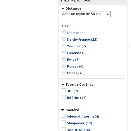
Distance
Lieu
Indifférent
Île-de-France (22)
Yvelines (7)
Essonne (6)
Évry (5)
Poissy (4)
Chessy (3)
Paris 09 Opéra (2)
Type de Contrat
Trappes (2)
CDI (7)
Bonnelles (1)
Intérim (15)
Limoges-Fourches (1)
Marcoussis (1)
Société
Meaux (1)
Adéquat Intérim (4)
Montreuil (1)
Manpower (13)
RANDSTAD (5)