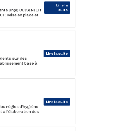
Lire la
ients un(e) CUISINIER
suite
CP. Mise en place et
Lire la suite
lents sur des
tablissement basé à
Lire la suite
 des règles d'hygiène
t à l'élaboration des