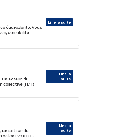
Lire la suite
ce équivalente. Vous
on, sensibilité
Lire la
 un acteur du
suite
 collective (H/F)
Lire la
 un acteur du
suite
 collective (H/F)