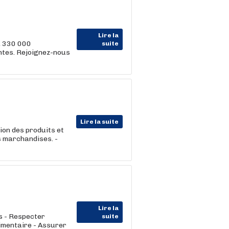
Lire la
, 330 000
suite
entes. Rejoignez-nous
Lire la suite
tion des produits et
s marchandises. -
Lire la
es - Respecter
suite
imentaire - Assurer