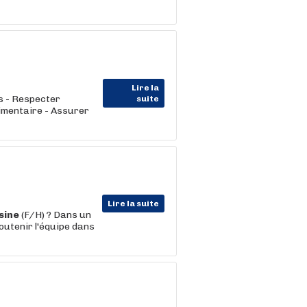
Lire la
es - Respecter
suite
imentaire - Assurer
Lire la suite
sine
(F/H) ? Dans un
outenir l'équipe dans