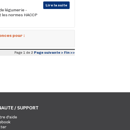
Lire la suite
 de légumerie -
t les normes HACCP
onces pour :
Page suivante >
Fin >>
Page 1 de 2
AUTE / SUPPORT
tre d'aide
ebook
tter