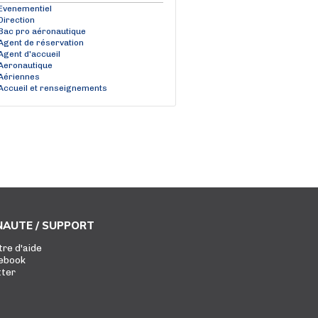
Evenementiel
Direction
Bac pro aéronautique
Agent de réservation
Agent d'accueil
Aeronautique
Aériennes
Accueil et renseignements
AUTE / SUPPORT
tre d'aide
ebook
tter