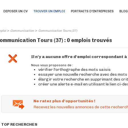
DEPOSER UN CV
TROUVER UN EMPLOI
PORTRAITS D'ENTREPRISES
BLOG
>
>
ploi
Communication
Communication Tours (37)
ommunication Tours (37) : 0 emplois trouvés
Il n'y a aucune offre d'emploi correspondant 
Nous vous proposons de :
vérifier l'orthographe des mots saisis
essayer une nouvelle recherche avec des mots
élargir votre recherche en supprimant des cri
créer une alerte e-mail en utilisant le lien ci-d
Ne ratez plus d'opportunités !
Recevez les nouvelles annonces de cette recherch
TOP RECHERCHES