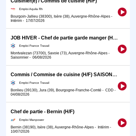
Cuisinier(e) / Commis de cuisine (H/F)
Emploi Aquila Rh
Bourgoin-Jallieu (38300), Isère (38), Auvergne-Rhône-Alpes
-
Intérim
-
17/07/2026
JOB HIVER - Chef de partie garde manger (H/F)
Emploi France Travail
Montvalezan (73700), Savoie (73), Auvergne-Rhône-Alpes
-
Saisonnier
-
06/08/2026
Commis / Commise de cuisine (H/F) SAISON39 (H/F)
Emploi France Travail
Bonlieu (39130), Jura (39), Bourgogne-Franche-Comté
-
CDD
-
04/08/2026
Chef de partie - Bernin (H/F)
Emploi Manpower
Bernin (38190), Isère (38), Auvergne-Rhône-Alpes
-
Intérim
-
10/07/2026