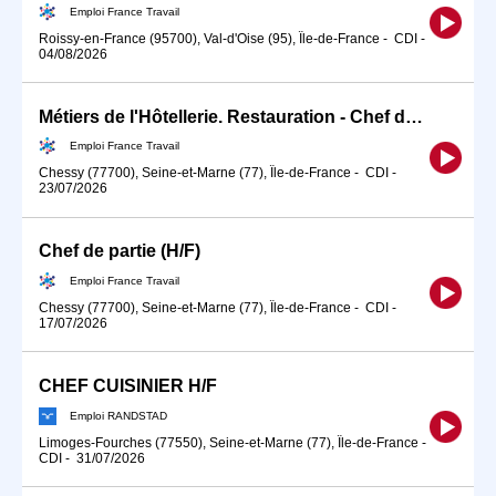
Emploi France Travail
Roissy-en-France (95700), Val-d'Oise (95), Île-de-France
-
CDI
-
04/08/2026
Métiers de l'Hôtellerie. Restauration - Chef de Cuisine/C (H/F)
Emploi France Travail
Chessy (77700), Seine-et-Marne (77), Île-de-France
-
CDI
-
23/07/2026
Chef de partie (H/F)
Emploi France Travail
Chessy (77700), Seine-et-Marne (77), Île-de-France
-
CDI
-
17/07/2026
CHEF CUISINIER H/F
Emploi RANDSTAD
Limoges-Fourches (77550), Seine-et-Marne (77), Île-de-France
-
CDI
-
31/07/2026