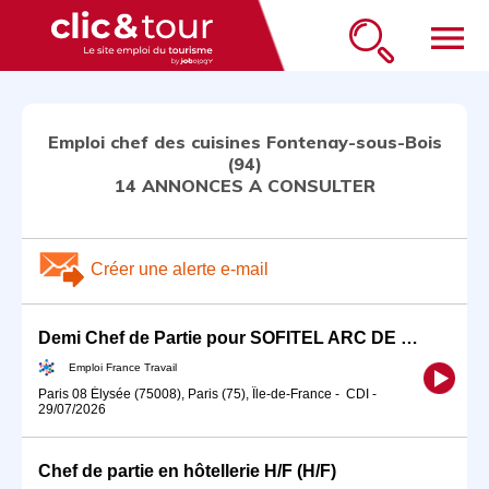
menu
Emploi chef des cuisines Fontenay-sous-Bois
(94)
14 ANNONCES A CONSULTER
Créer une alerte e-mail
Demi Chef de Partie pour SOFITEL ARC DE TRIOMPHE (H/F)
Emploi France Travail
Paris 08 Élysée (75008), Paris (75), Île-de-France
-
CDI
-
29/07/2026
Chef de partie en hôtellerie H/F (H/F)