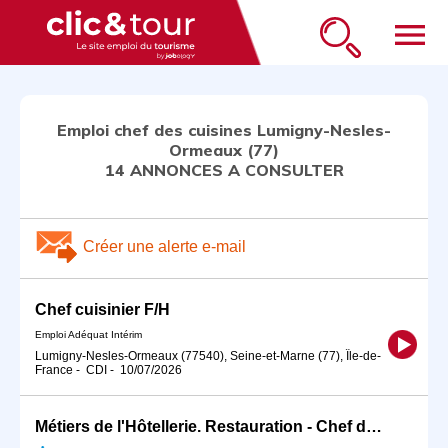
menu
Emploi chef des cuisines Lumigny-Nesles-
Ormeaux (77)
14 ANNONCES A CONSULTER
Créer une alerte e-mail
Chef cuisinier F/H
Emploi Adéquat Intérim
Lumigny-Nesles-Ormeaux (77540), Seine-et-Marne (77), Île-de-
France
-
CDI
-
10/07/2026
Métiers de l'Hôtellerie. Restauration - Chef de Cuisine/C (H/F)