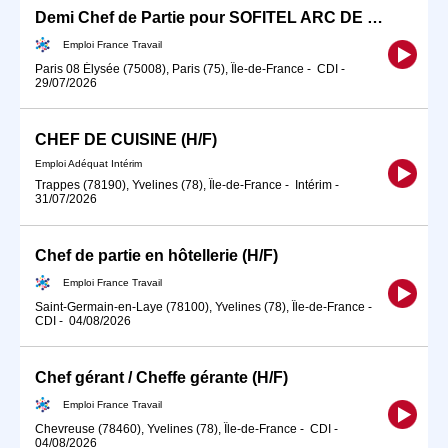
Demi Chef de Partie pour SOFITEL ARC DE TRIOMPHE (H/F)
Emploi France Travail
Paris 08 Élysée (75008), Paris (75), Île-de-France
-
CDI
-
29/07/2026
CHEF DE CUISINE (H/F)
Emploi Adéquat Intérim
Trappes (78190), Yvelines (78), Île-de-France
-
Intérim
-
31/07/2026
Chef de partie en hôtellerie (H/F)
Emploi France Travail
Saint-Germain-en-Laye (78100), Yvelines (78), Île-de-France
-
CDI
-
04/08/2026
Chef gérant / Cheffe gérante (H/F)
Emploi France Travail
Chevreuse (78460), Yvelines (78), Île-de-France
-
CDI
-
04/08/2026