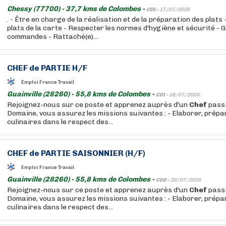
Chessy (77700) - 37,7 kms de Colombes -
CDI -
17/07/2026
. - Être en charge de la réalisation et de la préparation des plats
plats de la carte - Respecter les normes d'hygiène et sécurité - G
commandes - Rattaché(e)...
CHEF
de
PARTIE
H/F
Emploi France Travail
Guainville (28260) - 55,8 kms de Colombes -
CDI -
28/07/2026
Rejoignez-nous sur ce poste et apprenez auprès d'un
Chef
passi
Domaine, vous assurez les missions suivantes : - Elaborer, prép
culinaires dans le respect des...
CHEF
de
PARTIE
SAISONNIER (H/F)
Emploi France Travail
Guainville (28260) - 55,8 kms de Colombes -
CDD -
28/07/2026
Rejoignez-nous sur ce poste et apprenez auprès d'un
Chef
passi
Domaine, vous assurez les missions suivantes : - Elaborer, prép
culinaires dans le respect des...