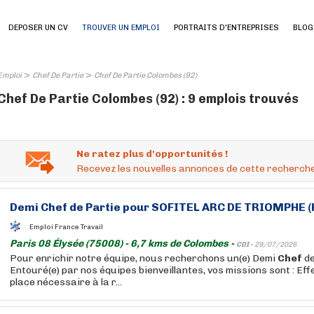
DEPOSER UN CV
TROUVER UN EMPLOI
PORTRAITS D'ENTREPRISES
BLOG
>
>
Emploi
Chef De Partie
Chef De Partie Colombes (92)
Chef De Partie Colombes (92) : 9 emplois trouvés
Ne ratez plus d'opportunités !
Recevez les nouvelles annonces de cette recherche
Demi
Chef
de
Partie
pour SOFITEL ARC DE TRIOMPHE (
Emploi France Travail
Paris 08 Élysée (75008) - 6,7 kms de Colombes -
CDI -
29/07/2026
Pour enrichir notre équipe, nous recherchons un(e) Demi
Chef
d
Entouré(e) par nos équipes bienveillantes, vos missions sont : Eff
place nécessaire à la r...