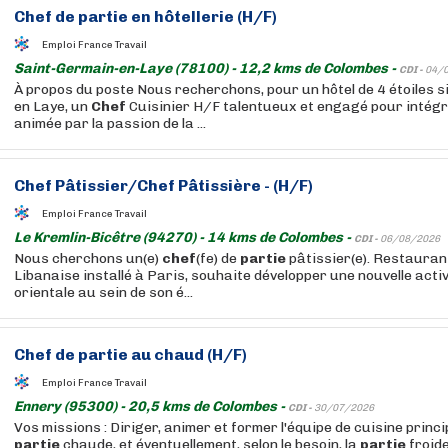
Chef
de
partie
en hôtellerie (H/F)
Emploi France Travail
Saint-Germain-en-Laye (78100) - 12,2 kms de Colombes -
CDI -
04/
À propos du poste Nous recherchons, pour un hôtel de 4 étoiles s
en Laye, un
Chef
Cuisinier H/F talentueux et engagé pour intégr
animée par la passion de la ...
Chef
Pâtissier/
Chef
Pâtissière - (H/F)
Emploi France Travail
Le Kremlin-Bicêtre (94270) - 14 kms de Colombes -
CDI -
06/08/2026
Nous cherchons un(e)
chef
(fe) de
partie
pâtissier(e). Restaurant
Libanaise installé à Paris, souhaite développer une nouvelle activ
orientale au sein de son é...
Chef
de
partie
au chaud (H/F)
Emploi France Travail
Ennery (95300) - 20,5 kms de Colombes -
CDI -
30/07/2026
Vos missions : Diriger, animer et former l'équipe de cuisine princ
partie
chaude, et éventuellement, selon le besoin, la
partie
froide