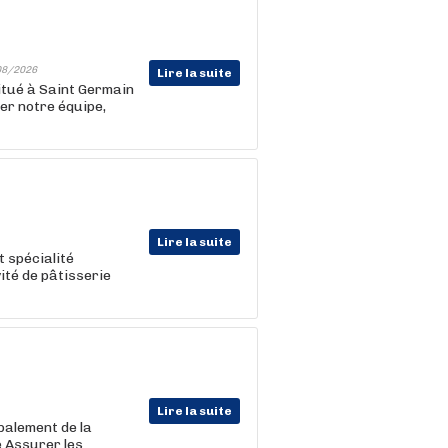
08/2026
Lire la suite
itué à Saint Germain
er notre équipe,
Lire la suite
 spécialité
ité de pâtisserie
Lire la suite
ipalement de la
 Assurer les