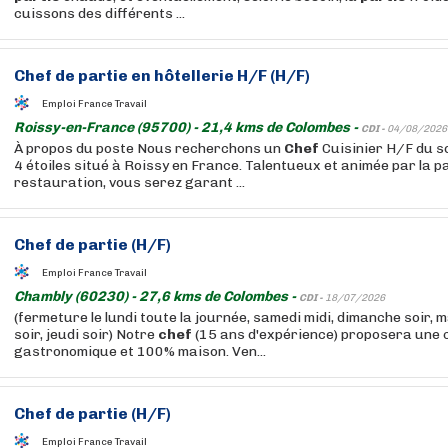
cuissons des différents ...
Chef
de
partie
en hôtellerie H/F (H/F)
Emploi France Travail
Roissy-en-France (95700) - 21,4 kms de Colombes -
CDI -
04/08/2026
À propos du poste Nous recherchons un
Chef
Cuisinier H/F du so
4 étoiles situé à Roissy en France. Talentueux et animée par la p
restauration, vous serez garant ...
Chef
de
partie
(H/F)
Emploi France Travail
Chambly (60230) - 27,6 kms de Colombes -
CDI -
18/07/2026
(fermeture le lundi toute la journée, samedi midi, dimanche soir, m
soir, jeudi soir) Notre
chef
(15 ans d'expérience) proposera une 
gastronomique et 100% maison. Ven...
Chef
de
partie
(H/F)
Emploi France Travail