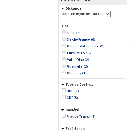
Distance
Lieu
Indifférent
Île-de-France (6)
Centre-Val de Loire (2)
Eure-et-Loir (2)
Val-d'Oise (2)
Guainville (2)
Chambly (1)
Chessy (1)
Type de Contrat
Ennery (1)
CDD (1)
Le Kremlin-Bicêtre (1)
CDI (8)
Paris 08 Élysée (1)
Roissy-en-France (1)
Société
Saint-Germain-en-Laye (1)
France Travail (9)
Expérience