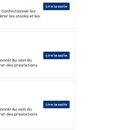
Lire la suite
 - Confectionner les
érer les stocks et les
Lire la suite
onné! Au sein du
arer des prestations
Lire la suite
onné! Au sein du
arer des prestations