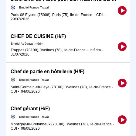
Emploi France Travail
Paris 08 Élysée (75008), Paris (75), Île-de-France
-
CDI
-
29/07/2026
CHEF DE CUISINE (H/F)
Emploi Adéquat Intérim
Trappes (78190), Yvelines (78), Île-de-France
-
Intérim
-
31/07/2026
Chef de partie en hôtellerie (H/F)
Emploi France Travail
Saint-Germain-en-Laye (78100), Yvelines (78), Île-de-France
-
CDI
-
04/08/2026
Chef gérant (H/F)
Emploi France Travail
Montigny-le-Bretonneux (78180), Yvelines (78), Île-de-France
-
CDI
-
08/08/2026