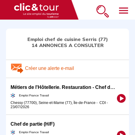
menu
Emploi chef de cuisine Serris (77)
14 ANNONCES A CONSULTER
Créer une alerte e-mail
Métiers de l'Hôtellerie. Restauration - Chef de Cuisine/C (H/F)
Emploi France Travail
Chessy (77700), Seine-et-Marne (77), Île-de-France
-
CDI
-
23/07/2026
Chef de partie (H/F)
Emploi France Travail