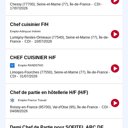
Chessy (77700), Seine-et-Marne (77), Île-de-France
-
CDI
-
17/07/2026
Chef cuisinier F/H
Emploi Adéquat Intérim
Lumigny-Nesles-Ormeaux (77540), Seine-et-Marne (77), Île-de-
France
-
CDI
-
10/07/2026
CHEF CUISINIER H/F
Emploi RANDSTAD
Limoges-Fourches (77550), Seine-et-Marne (77), Île-de-France
-
CDI
-
31/07/2026
Chef de partie en hôtellerie H/F (H/F)
Emploi France Travail
Roissy-en-France (95700), Val-d'Oise (95), Île-de-France
-
CDI
-
04/08/2026
Demi Chef de Partie pour SOFITEL ARC DE TRIOMPHE (H/F)