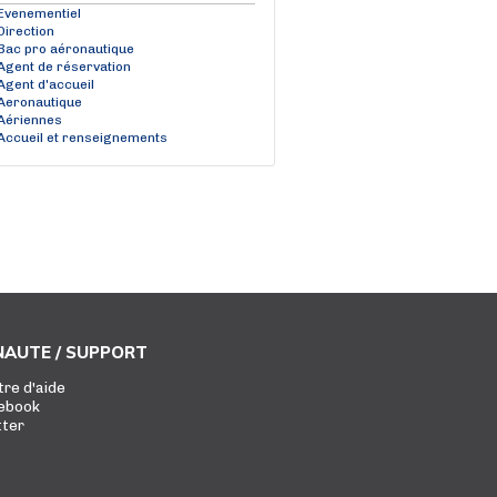
Evenementiel
Direction
Bac pro aéronautique
Agent de réservation
Agent d'accueil
Aeronautique
Aériennes
Accueil et renseignements
AUTE / SUPPORT
tre d'aide
ebook
tter