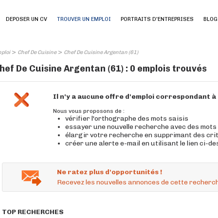
DEPOSER UN CV
TROUVER UN EMPLOI
PORTRAITS D'ENTREPRISES
BLOG
>
>
ploi
Chef De Cuisine
Chef De Cuisine Argentan (61)
hef De Cuisine Argentan (61) : 0 emplois trouvés
Il n'y a aucune offre d'emploi correspondant 
Nous vous proposons de :
vérifier l'orthographe des mots saisis
essayer une nouvelle recherche avec des mots
élargir votre recherche en supprimant des cri
créer une alerte e-mail en utilisant le lien ci-d
Ne ratez plus d'opportunités !
Recevez les nouvelles annonces de cette recherch
TOP RECHERCHES