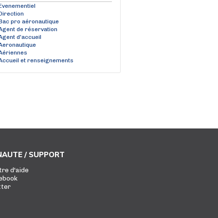
Evenementiel
Direction
Bac pro aéronautique
Agent de réservation
Agent d'accueil
Aeronautique
Aériennes
Accueil et renseignements
AUTE / SUPPORT
tre d'aide
ebook
tter