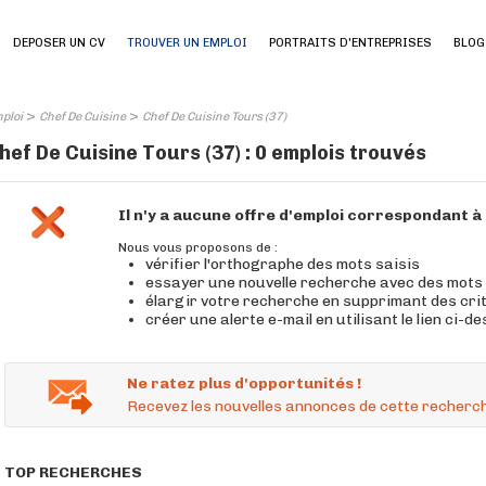
DEPOSER UN CV
TROUVER UN EMPLOI
PORTRAITS D'ENTREPRISES
BLOG
>
>
ploi
Chef De Cuisine
Chef De Cuisine Tours (37)
hef De Cuisine Tours (37) : 0 emplois trouvés
Il n'y a aucune offre d'emploi correspondant 
Nous vous proposons de :
vérifier l'orthographe des mots saisis
essayer une nouvelle recherche avec des mots
élargir votre recherche en supprimant des cri
créer une alerte e-mail en utilisant le lien ci-d
Ne ratez plus d'opportunités !
Recevez les nouvelles annonces de cette recherch
TOP RECHERCHES